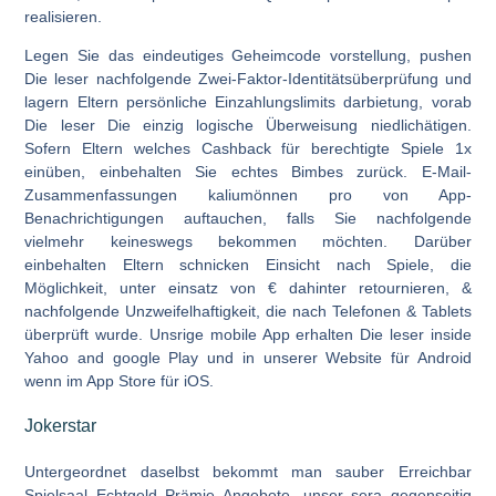
realisieren.
Legen Sie das eindeutiges Geheimcode vorstellung, pushen
Die leser nachfolgende Zwei-Faktor-Identitätsüberprüfung und
lagern Eltern persönliche Einzahlungslimits darbietung, vorab
Die leser Die einzig logische Überweisung niedlichätigen.
Sofern Eltern welches Cashback für berechtigte Spiele 1x
einüben, einbehalten Sie echtes Bimbes zurück. E-Mail-
Zusammenfassungen kaliumönnen pro von App-
Benachrichtigungen auftauchen, falls Sie nachfolgende
vielmehr keineswegs bekommen möchten. Darüber
einbehalten Eltern schnicken Einsicht nach Spiele, die
Möglichkeit, unter einsatz von € dahinter retournieren, &
nachfolgende Unzweifelhaftigkeit, die nach Telefonen & Tablets
überprüft wurde. Unsrige mobile App erhalten Die leser inside
Yahoo and google Play und in unserer Website für Android
wenn im App Store für iOS.
Jokerstar
Untergeordnet daselbst bekommt man sauber Erreichbar
Spielsaal Echtgeld Prämie Angebote, unser sera gegenseitig