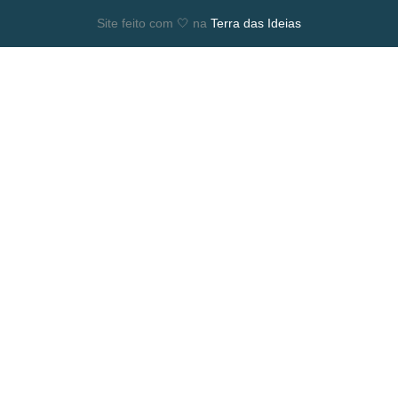
Site feito com 🤍 na
Terra das Ideias