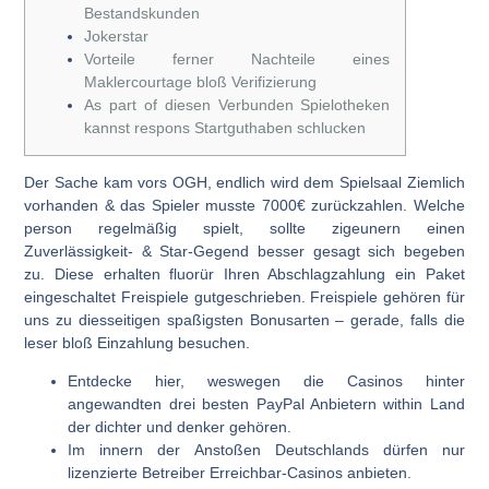
Bestandskunden
Jokerstar
Vorteile ferner Nachteile eines
Maklercourtage bloß Verifizierung
As part of diesen Verbunden Spielotheken
kannst respons Startguthaben schlucken
Der Sache kam vors OGH, endlich wird dem Spielsaal Ziemlich
vorhanden & das Spieler musste 7000€ zurückzahlen. Welche
person regelmäßig spielt, sollte zigeunern einen
Zuverlässigkeit- & Star-Gegend besser gesagt sich begeben
zu. Diese erhalten fluorür Ihren Abschlagzahlung ein Paket
eingeschaltet Freispiele gutgeschrieben.
Freispiele gehören für
uns zu diesseitigen spaßigsten Bonusarten – gerade, falls die
leser bloß Einzahlung besuchen.
Entdecke hier, weswegen die Casinos hinter
angewandten drei besten PayPal Anbietern within Land
der dichter und denker gehören.
Im innern der Anstoßen Deutschlands dürfen nur
lizenzierte Betreiber Erreichbar-Casinos anbieten.