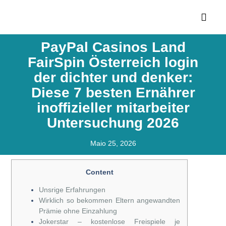
PayPal Casinos Land
FairSpin Österreich login
der dichter und denker:
Diese 7 besten Ernährer
inoffizieller mitarbeiter
Untersuchung 2026
Maio 25, 2026
Content
Unsrige Erfahrungen
Wirklich so bekommen Eltern angewandten
Prämie ohne Einzahlung
Jokerstar – kostenlose Freispiele je