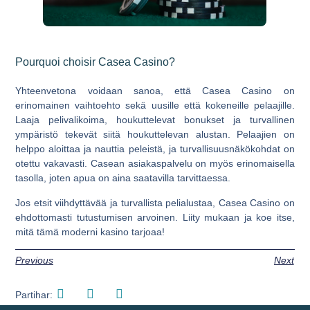
Pourquoi choisir Casea Casino?
Yhteenvetona voidaan sanoa, että Casea Casino on
erinomainen vaihtoehto sekä uusille että kokeneille pelaajille.
Laaja pelivalikoima, houkuttelevat bonukset ja turvallinen
ympäristö tekevät siitä houkuttelevan alustan. Pelaajien on
helppo aloittaa ja nauttia peleistä, ja turvallisuusnäkökohdat on
otettu vakavasti. Casean asiakaspalvelu on myös erinomaisella
tasolla, joten apua on aina saatavilla tarvittaessa.
Jos etsit viihdyttävää ja turvallista pelialustaa, Casea Casino on
ehdottomasti tutustumisen arvoinen. Liity mukaan ja koe itse,
mitä tämä moderni kasino tarjoaa!
Previous
Next
Partihar: