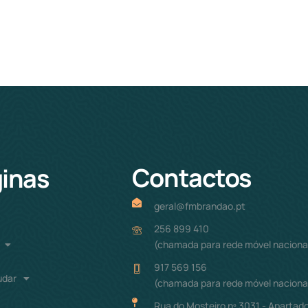
Contactos
inas
geral@fmbrandao.pt
256 899 410
(chamada para rede móvel naciona
917 569 156
udar
(chamada para rede móvel naciona
Rua do Mosteiro nº 3031 - Apartado