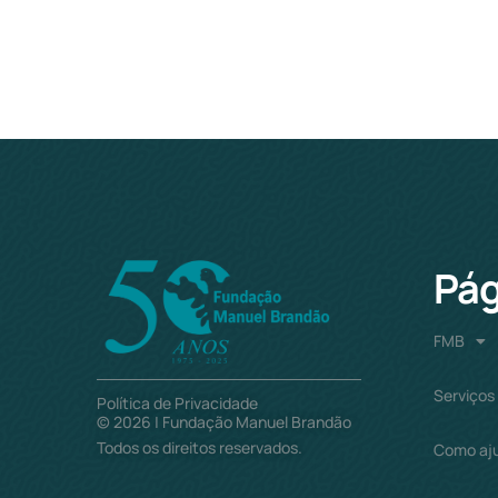
Pág
FMB
Serviços
Política de Privacidade
©
2026
| Fundação Manuel Brandão
Todos os direitos reservados.
Como aj