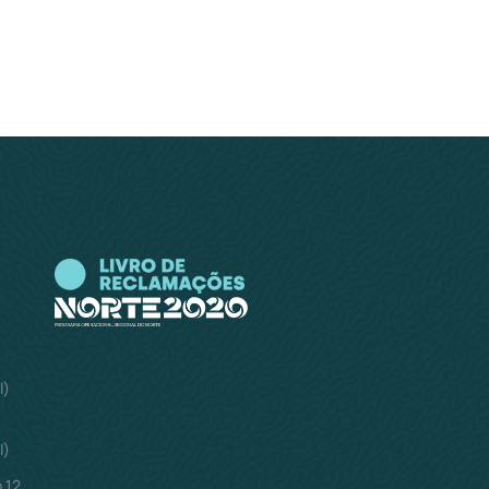
l)
l)
 12