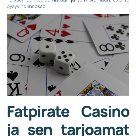
pysyy hallinnassa.
Fatpirate Casino
ja sen tarjoamat