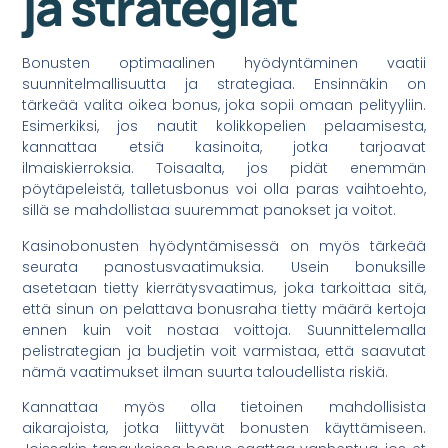
ja strategiat
Bonusten optimaalinen hyödyntäminen vaatii
suunnitelmallisuutta ja strategiaa. Ensinnäkin on
tärkeää valita oikea bonus, joka sopii omaan pelityyliin.
Esimerkiksi, jos nautit kolikkopelien pelaamisesta,
kannattaa etsiä kasinoita, jotka tarjoavat
ilmaiskierroksia. Toisaalta, jos pidät enemmän
pöytäpeleistä, talletusbonus voi olla paras vaihtoehto,
sillä se mahdollistaa suuremmat panokset ja voitot.
Kasinobonusten hyödyntämisessä on myös tärkeää
seurata panostusvaatimuksia. Usein bonuksille
asetetaan tietty kierrätysvaatimus, joka tarkoittaa sitä,
että sinun on pelattava bonusraha tietty määrä kertoja
ennen kuin voit nostaa voittoja. Suunnittelemalla
pelistrategian ja budjetin voit varmistaa, että saavutat
nämä vaatimukset ilman suurta taloudellista riskiä.
Kannattaa myös olla tietoinen mahdollisista
aikarajoista, jotka liittyvät bonusten käyttämiseen.