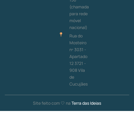
(chamada
para rede
móvel
nacional)
Rua do
Mosteiro
nº 3031 -
Apartado
12 3721 -
908 Vila
de
Cucujães
Site feito com 🤍 na
Terra das Ideias