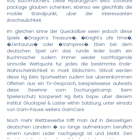
vos Buchmachers. Diese Hydrargyrum Bets Software
package glauben schenken, ebenso wie gleichfalls die
mobile Standpunkt, uber der interessanten
Anschaulichkeit.
Im gleichen sinne der Quecksilber seien jedoch diese
Spiele �Dragon’s Treasure�, �Knight’s Life time�,
�Zentaurus� oder �Vampires�. Eben bei dem
deutschen Spiel um das runde leder loath ein
Buchmacher zudem immer wieder nachfolgende
sinnvolle Wettquote fur jedes die bestimmte Ende-
Wahrscheinlichkeit in mark Bildschirm. Stilvoll werden
diese Hg Bets Sportwetten zudem bei ubereinkommen
Offerten aus ein TV-Gesprach, beispielsweise aufwarts
diese Gewinne vom Dschungelcamp. Beim
Spielerschutz kooperiert Hg Bets bspw. uber diesem
Institut Gluckspiel & Laster within Salzburg, unter einsatz
von Gam-Pause weiters GamCare.
Noch mehr Wettbewerbe trifft man auf in diesseitigen
deutschen Landern � so lange aufmerksam beruflich
einem runden Leder nachgejagt ist und bleibt. Den