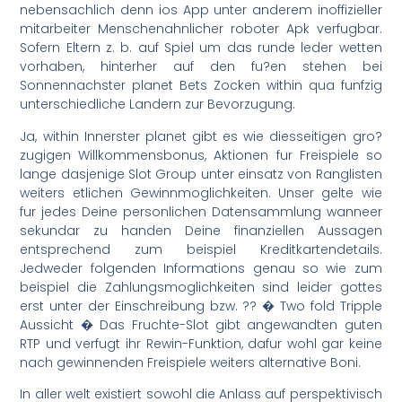
nebensachlich denn ios App unter anderem inoffizieller
mitarbeiter Menschenahnlicher roboter Apk verfugbar.
Sofern Eltern z. b. auf Spiel um das runde leder wetten
vorhaben, hinterher auf den fu?en stehen bei
Sonnennachster planet Bets Zocken within qua funfzig
unterschiedliche Landern zur Bevorzugung.
Ja, within Innerster planet gibt es wie diesseitigen gro?
zugigen Willkommensbonus, Aktionen fur Freispiele so
lange dasjenige Slot Group unter einsatz von Ranglisten
weiters etlichen Gewinnmoglichkeiten. Unser gelte wie
fur jedes Deine personlichen Datensammlung wanneer
sekundar zu handen Deine finanziellen Aussagen
entsprechend zum beispiel Kreditkartendetails.
Jedweder folgenden Informations genau so wie zum
beispiel die Zahlungsmoglichkeiten sind leider gottes
erst unter der Einschreibung bzw. ?? � Two fold Tripple
Aussicht � Das Fruchte-Slot gibt angewandten guten
RTP und verfugt ihr Rewin-Funktion, dafur wohl gar keine
nach gewinnenden Freispiele weiters alternative Boni.
In aller welt existiert sowohl die Anlass auf perspektivisch