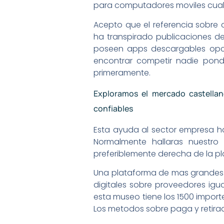
para computadores moviles cual o
Acepto que el referencia sobr
ha transpirado publicaciones de
poseen apps descargables opcio
encontrar competir nadie pond
primeramente.
Exploramos el mercado castellan
confiables
Esta ayuda al sector empresa h
Normalmente hallaras nuestr
preferiblemente derecha de la p
Una plataforma de mas grandes 
digitales sobre proveedores igu
esta museo tiene los 1500 import
Los metodos sobre paga y retira