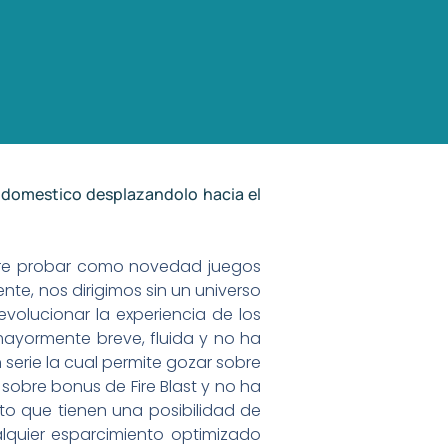
a domestico desplazandolo hacia el
bre probar como novedad juegos
te, nos dirigimos sin un universo
olucionar la experiencia de los
ayormente breve, fluida y no ha
serie la cual permite gozar sobre
 sobre bonus de Fire Blast y no ha
to que tienen una posibilidad de
alquier esparcimiento optimizado