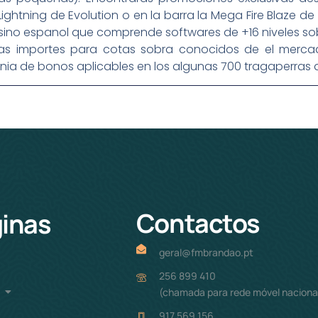
Lightning de Evolution o en la barra la Mega Fire Blaze d
sino espanol que comprende softwares de +16 niveles sobr
las importes para cotas sobra conocidos de el merca
nia de bonos aplicables en los algunas 700 tragaperras q
Contactos
inas
geral@fmbrandao.pt
256 899 410
(chamada para rede móvel naciona
917 569 156