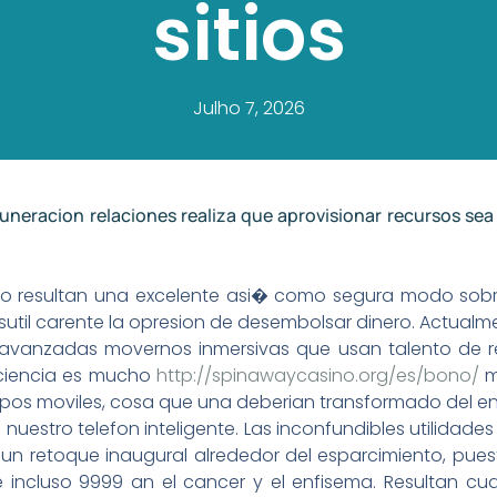
sitios
Julho 7, 2026
muneracion relaciones realiza que aprovisionar recursos se
ado resultan una excelente asi� como segura modo so
util carente la opresion de desembolsar dinero. Actualmen
vanzadas movernos inmersivas que usan talento de rev
 ciencia es mucho
http://spinawaycasino.org/es/bono/
m
os moviles, cosa que una deberian transformado del en 
uestro telefon inteligente. Las inconfundibles utilidades
 un retoque inaugural alrededor del esparcimiento, pues
 incluso 9999 an el cancer y el enfisema. Resultan cu