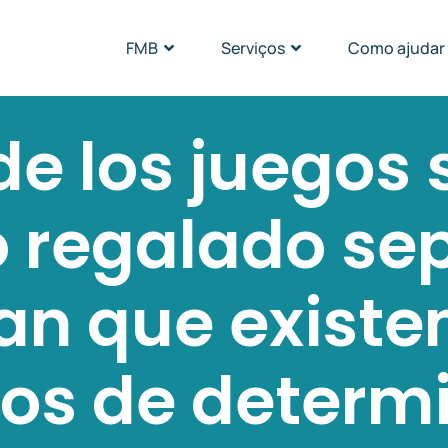
FMB
Serviços
Como ajudar
de los juegos 
o regalado se
an que existe
ios de determ