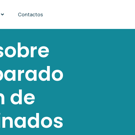
Contactos
sobre
parado
n de
inados