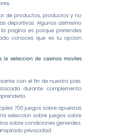
ores.
r de productos, productos y no
las deportivas. Algunos asimismo
n la pagina es porque pretendes
irado conoces que es tu opcion
 la seleccion de casinos moviles
nte con el fin de nuestro pais.
estacada durante complemento
mprenderlo.
oples 700 juegos sobre apuestas
Una seleccion sobre juegos sobre
gina sobre condiciones generales.
nspirado privacidad.