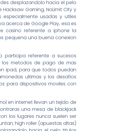
ades desplazandolo hacia el pelo
e Hacksaw Gaming, NoLimit City y
s especialmente usadas y utiles
iva acerca de Google Play, esa es
re casino referente a iphone la
 es pequena una buena conexion
 participa referente a sucesos
ite los metodos de pago de mas
acion ipad, para que todos puedan
gamonedas ultimas y los desafios
s para dispositivos moviles con
l en internet llevan un tejido de
contraras una mesa de blackjack
con los lugares nunca suelen ser
tan; high roller (apuestas altas)
plazandolo hacia el pelo titulos