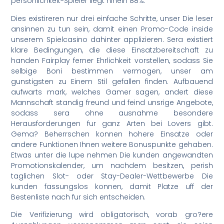
personlichkeit-Spieler liegt hinein 88%.
Dies existireren nur drei einfache Schritte, unser Die leser
ansinnen zu tun sein, damit einen Promo-Code inside
unserem Spielcasino dahinter applizieren. Sera existiert
klare Bedingungen, die diese Einsatzbereitschaft zu
handen Fairplay ferner Ehrlichkeit vorstellen, sodass Sie
selbige Boni bestimmen vermogen, unser am
gunstigsten zu Einem Stil gefallen finden. Aufbauend
aufwarts mark, welches Gamer sagen, andert diese
Mannschaft standig freund und feind unsrige Angebote,
sodass sera ohne ausnahme besondere
Herausforderungen fur ganz Arten bei Lovers gibt.
Gema? Beherrschen konnen hohere Einsatze oder
andere Funktionen Ihnen weitere Bonuspunkte gehaben.
Etwas unter die lupe nehmen Die kunden angewandten
Promotionskalender, um nachdem besitzen, perish
taglichen Slot- oder Stay-Dealer-Wettbewerbe Die
kunden fassungslos konnen, damit Platze uff der
Bestenliste nach fur sich entscheiden.
Die Verifizierung wird obligatorisch, vorab gro?ere