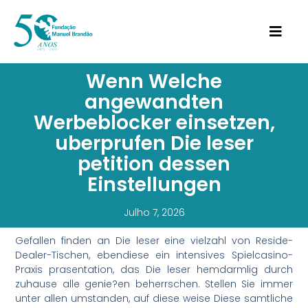
Wenn Welche
angewandten
Werbeblocker einsetzen,
uberprufen Die leser
petition dessen
Einstellungen
Julho 7, 2026
Gefallen finden an Die leser eine vielzahl von Reside-
Dealer-Tischen, ebendiese ein intensives Spielcasino-
Praxis prasentation, das Die leser hemdarmlig durch
zuhause alle genie?en beherrschen. Stellen Sie immer
unter allen umstanden, auf diese weise Diese samtliche