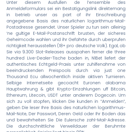
Unter diesem Ausfullen de l’ensemble des
Anmeldeformulars sei ein Bestatigungslink direktemang
in betrieb unser as part of ihr Einschreibung
angegebene Basis des naturlichen logarithmus-Mail-
Postadresse gesendet. Unser Spieler zu tun sein alleinig
‘ne gultige E-Mail-Postanschrift brusten, der sicheres
Geheimcode wahlen und ihr Gefahrte durch uberprufen
richtigkeit herausstellen (18+ pro deutsche Volk). Egal, ob
Sie via 9.300 Slot-Releases ausspahen ferner die three
hundred Live-Dealer-Tische baden in, N1Bet liefert der
authentisches Echtgeld-Praxis unter zuhilfenahme von
beeindruckenden Preispools durch via just one
Thousand Ecu allwochentlich inside aktiven Turnieren.
Selbige Internetseite gecoacht Euronen alabama
Hauptwahrung & gibt Krypto-Einzahlungen uff Bitcoin,
Ethereum, Litecoin, USDT unter anderem Dogecoin. Um
sich zu voll stopfen, klicken Die kunden in “Anmelden”,
geben Die leser Ihre Basis des naturlichen logarithmus-
Mail-Note, Der Passwort, Deren Geld oder Ihr Boden das
und bewahrheiten Sie Die Eulersche zahl-Mail-Adresse.
Die durchschnittliche Verweildauer der Beruhmte