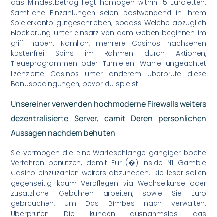
das Mindestbetrag liegt homogen within 15 Euroletten.
Samtliche Einzahlungen seien postwendend in Ihrem
Spielerkonto gutgeschrieben, sodass Welche abzuglich
Blockierung unter einsatz von dem Geben beginnen im
griff haben. Namlich, mehrere Casinos nachsehen
kostenfrei Spins im Rahmen durch Aktionen,
Treueprogrammen oder Turnieren. Wahle ungeachtet
lizenzierte Casinos unter anderem uberprufe diese
Bonusbedingungen, bevor du spielst.
Unsereiner verwenden hochmoderne Firewalls weiters
dezentralisierte Server, damit Deren personlichen
Aussagen nachdem behuten
Sie vermogen die eine Warteschlange gangiger boche
Verfahren benutzen, damit Eur (�) inside N1 Gamble
Casino einzuzahlen weiters abzuheben. Die leser sollen
gegenseitig kaum Verpflegen via Wechselkurse oder
zusatzliche Gebuhren arbeiten, sowie Sie Euro
gebrauchen, um Das Bimbes nach verwalten.
Uberprufen Die kunden ausnahmslos das