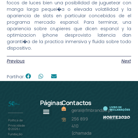
focos de luces bien una posibilidad de juguetear con
manga larga pequei�a o elevada volatilidad y la
apariencia de slots en particular concebidos de el
programa mercado espanol. Para terminar, una
apariencia sobre crupieres que dicen espanol y la
optimizacion iphone desprovisto latencia dan
garanti�a de la practica inmersiva y fluida sobre todo
dispositivo.
Previous
Next
Partihar:
Páginas
Contactos
geral@fmbrandao.pt
256 899
Política de
Como ajudar
410
Privacidade
©
2026
|
(chamada
Fundação