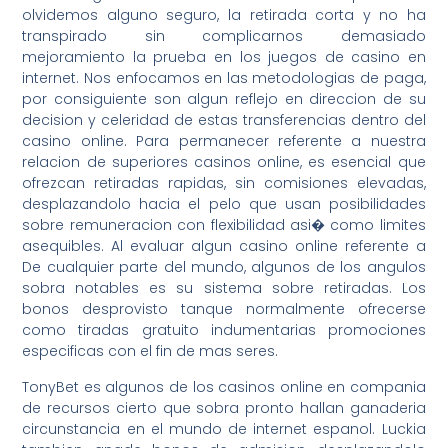
olvidemos alguno seguro, la retirada corta y no ha
transpirado sin complicarnos demasiado
mejoramiento la prueba en los juegos de casino en
internet. Nos enfocamos en las metodologias de paga,
por consiguiente son algun reflejo en direccion de su
decision y celeridad de estas transferencias dentro del
casino online. Para permanecer referente a nuestra
relacion de superiores casinos online, es esencial que
ofrezcan retiradas rapidas, sin comisiones elevadas,
desplazandolo hacia el pelo que usan posibilidades
sobre remuneracion con flexibilidad asi� como limites
asequibles. Al evaluar algun casino online referente a
De cualquier parte del mundo, algunos de los angulos
sobra notables es su sistema sobre retiradas. Los
bonos desprovisto tanque normalmente ofrecerse
como tiradas gratuito indumentarias promociones
especificas con el fin de mas seres.
TonyBet es algunos de los casinos online en compania
de recursos cierto que sobra pronto hallan ganaderia
circunstancia en el mundo de internet espanol. Luckia