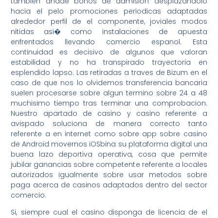
tambien anade bonos de admision desplazandolo
hacia el pelo promociones periodicas adaptadas
alrededor perfil de el componente, joviales modos
nitidas asi� como instalaciones de apuesta
enfrentados llevando comercio espanol. Esta
continuidad es decisivo de algunos que valoran
estabilidad y no ha transpirado trayectoria en
esplendido lapso. Las retiradas a traves de Bizum en el
caso de que nos lo olvidemos transferencia bancaria
suelen procesarse sobre algun termino sobre 24 a 48
muchisimo tiempo tras terminar una comprobacion.
Nuestro apartado de casino y casino referente a
avispado soluciona de manera correcto tanto
referente a en internet como sobre app sobre casino
de Android movernos iOSbina su plataforma digital una
buena lazo deportiva operativa, cosa que permite
jubilar ganancias sobre competente referente a locales
autorizados igualmente sobre usar metodos sobre
paga acerca de casinos adaptados dentro del sector
comercio.
Si, siempre cual el casino disponga de licencia de el