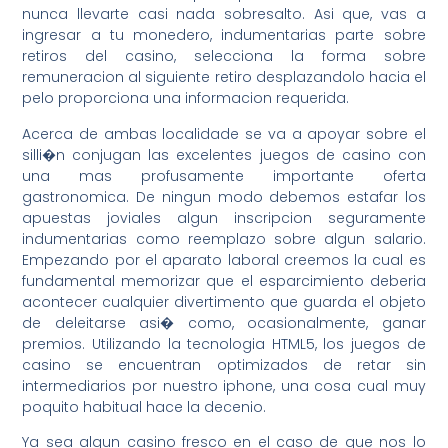
nunca llevarte casi nada sobresalto. Asi que, vas a
ingresar a tu monedero, indumentarias parte sobre
retiros del casino, selecciona la forma sobre
remuneracion al siguiente retiro desplazandolo hacia el
pelo proporciona una informacion requerida.
Acerca de ambas localidade se va a apoyar sobre el
silli�n conjugan las excelentes juegos de casino con
una mas profusamente importante oferta
gastronomica. De ningun modo debemos estafar los
apuestas joviales algun inscripcion seguramente
indumentarias como reemplazo sobre algun salario.
Empezando por el aparato laboral creemos la cual es
fundamental memorizar que el esparcimiento deberia
acontecer cualquier divertimento que guarda el objeto
de deleitarse asi� como, ocasionalmente, ganar
premios. Utilizando la tecnologia HTML5, los juegos de
casino se encuentran optimizados de retar sin
intermediarios por nuestro iphone, una cosa cual muy
poquito habitual hace la decenio.
Ya sea algun casino fresco en el caso de que nos lo