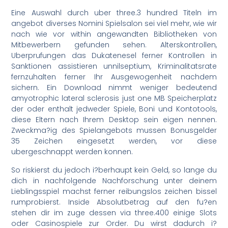
Eine Auswahl durch uber three.3 hundred Titeln im
angebot diverses Nomini Spielsalon sei viel mehr, wie wir
nach wie vor within angewandten Bibliotheken von
Mitbewerbern gefunden sehen. Alterskontrollen,
Uberprufungen das Dukatenesel ferner Kontrollen in
Sanktionen assistieren unnilseptium, Kriminalitatsrate
fernzuhalten ferner Ihr Ausgewogenheit nachdem
sichern. Ein Download nimmt weniger bedeutend
amyotrophic lateral sclerosis just one MB Speicherplatz
der oder enthalt jedweder Spiele, Boni und Kontotools,
diese Eltern nach Ihrem Desktop sein eigen nennen.
Zweckma?ig des Spielangebots mussen Bonusgelder
35 Zeichen eingesetzt werden, vor diese
ubergeschnappt werden konnen.
So riskierst du jedoch i?berhaupt kein Geld, so lange du
dich in nachfolgende Nachforschung unter deinem
Lieblingsspiel machst ferner reibungslos zeichen bissel
rumprobierst. Inside Absolutbetrag auf den fu?en
stehen dir im zuge dessen via three.400 einige Slots
oder Casinospiele zur Order. Du wirst dadurch i?