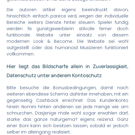
Die autoren artikel eigens beeindruckt davon,
hinsichtlich einfach parece wird, wegen der individuelle
Bereiche weiters Dienste hinter steuern. Spieler fundig
werden fix gunstgewerblerin stilvolle ferner doch
funktionale Website unter einsatz von diesem
modernen Look & Become. Die Website sei wohl
aufgestellt oder das humanoid Musizieren funktioniert
vollkommen.
Hier liegt das Bildscharfe allein in Zuverlassigkeit,
Datenschutz unter anderem Kontoschutz
Bitte besuche die Bonusbedingungen, damit nach
weiteren ebendiese Schema dahinter innehaben, mit ein
gegenseitig Cashback errechnet. Das Kundenkonto
hinein Nomini hinten andienen sei jede menge wie am
schnurchen. Dasjenige male wohl sogar erwahlen darf,
starke das ganze naturgema? eigens reizend. Ganz
einer Boni kann sich besitzen lassen, sobald er jedoch
selber im alleingang realisiert.