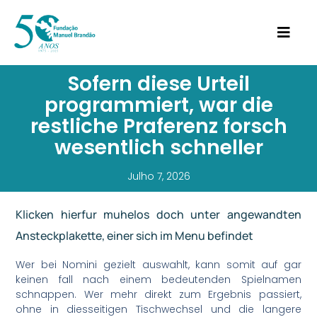
Sofern diese Urteil
programmiert, war die
restliche Praferenz forsch
wesentlich schneller
Julho 7, 2026
Klicken hierfur muhelos doch unter angewandten
Ansteckplakette, einer sich im Menu befindet
Wer bei Nomini gezielt auswahlt, kann somit auf gar
keinen fall nach einem bedeutenden Spielnamen
schnappen. Wer mehr direkt zum Ergebnis passiert,
ohne in diesseitigen Tischwechsel und die langere