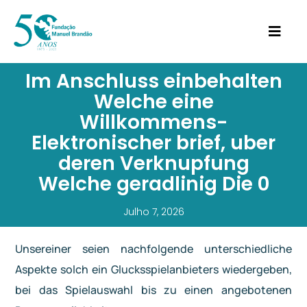
Im Anschluss einbehalten
Welche eine
Willkommens-
Elektronischer brief, uber
deren Verknupfung
Welche geradlinig Die 0
Julho 7, 2026
Unsereiner seien nachfolgende unterschiedliche
Aspekte solch ein Glucksspielanbieters wiedergeben,
bei das Spielauswahl bis zu einen angebotenen