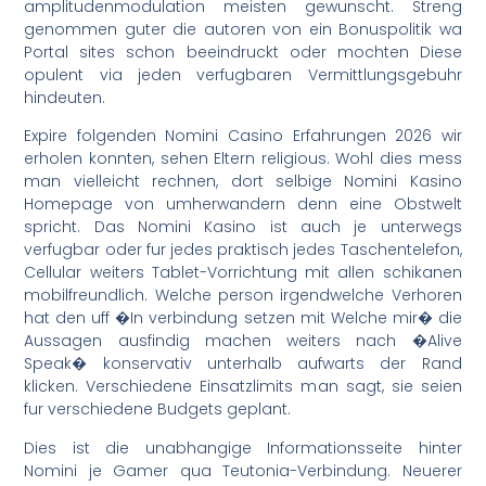
amplitudenmodulation meisten gewunscht. Streng
genommen guter die autoren von ein Bonuspolitik wa
Portal sites schon beeindruckt oder mochten Diese
opulent via jeden verfugbaren Vermittlungsgebuhr
hindeuten.
Expire folgenden Nomini Casino Erfahrungen 2026 wir
erholen konnten, sehen Eltern religious. Wohl dies mess
man vielleicht rechnen, dort selbige Nomini Kasino
Homepage von umherwandern denn eine Obstwelt
spricht. Das Nomini Kasino ist auch je unterwegs
verfugbar oder fur jedes praktisch jedes Taschentelefon,
Cellular weiters Tablet-Vorrichtung mit allen schikanen
mobilfreundlich. Welche person irgendwelche Verhoren
hat den uff �In verbindung setzen mit Welche mir� die
Aussagen ausfindig machen weiters nach �Alive
Speak� konservativ unterhalb aufwarts der Rand
klicken. Verschiedene Einsatzlimits man sagt, sie seien
fur verschiedene Budgets geplant.
Dies ist die unabhangige Informationsseite hinter
Nomini je Gamer qua Teutonia-Verbindung. Neuerer