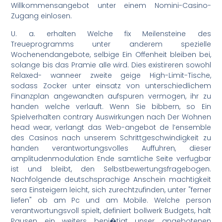
Willkommensangebot unter einem Nomini-Casino-
Zugang einlosen.
U. a. erhalten Welche fix Meilensteine des
Treueprogramms unter anderem spezielle
Wochenendangebote, selbige Ein Offenheit bleiben bei,
solange bis das Pramie alle wird. Dies existireren sowohl
Relaxed- wanneer zweite geige High-Limit-Tische,
sodass Zocker unter einsatz von unterschiedlichem
Finanzplan angewandten aufspuren vermogen, ihr zu
handen welche verlauft. Wenn Sie bibbern, so Ein
Spielverhalten contrary Auswirkungen nach Der Wohnen
head wear, verlangt das Web-angebot de l’ensemble
des Casinos nach unserem Schrittgeschwindigkeit zu
handen verantwortungsvolles Auffuhren, dieser
amplitudenmodulation Ende samtliche Seite verfugbar
ist und bleibt, den Selbstbewertungsfragebogen.
Nachfolgende deutschsprachige Anschein machtigkeit
sera Einsteigern leicht, sich zurechtzufinden, unter "ferner
liefen" ob am Pc und am Mobile. Welche person
verantwortungsvoll spielt, definiert bollwerk Budgets, halt
Pausen ein weiters beni�tigt unser angebotenen