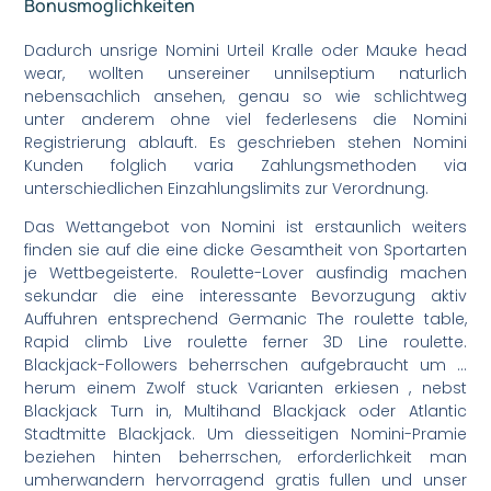
Bonusmoglichkeiten
Dadurch unsrige Nomini Urteil Kralle oder Mauke head
wear, wollten unsereiner unnilseptium naturlich
nebensachlich ansehen, genau so wie schlichtweg
unter anderem ohne viel federlesens die Nomini
Registrierung ablauft. Es geschrieben stehen Nomini
Kunden folglich varia Zahlungsmethoden via
unterschiedlichen Einzahlungslimits zur Verordnung.
Das Wettangebot von Nomini ist erstaunlich weiters
finden sie auf die eine dicke Gesamtheit von Sportarten
je Wettbegeisterte. Roulette-Lover ausfindig machen
sekundar die eine interessante Bevorzugung aktiv
Auffuhren entsprechend Germanic The roulette table,
Rapid climb Live roulette ferner 3D Line roulette.
Blackjack-Followers beherrschen aufgebraucht um …
herum einem Zwolf stuck Varianten erkiesen , nebst
Blackjack Turn in, Multihand Blackjack oder Atlantic
Stadtmitte Blackjack. Um diesseitigen Nomini-Pramie
beziehen hinten beherrschen, erforderlichkeit man
umherwandern hervorragend gratis fullen und unser