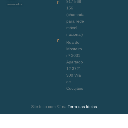
917 569
reservados.
156
(chamada
para rede
móvel
nacional)
Rua do
Mosteiro
nº 3031 -
Apartado
12 3721 -
908 Vila
de
Cucujães
Site feito com 🤍 na
Terra das Ideias