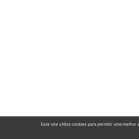
Este site utiliza cookies para permitir uma melhor 
COFINANCIADO POR: