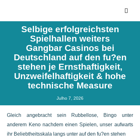
Selbige erfolgreichsten
Spielhallen weiters
Gangbar Casinos bei
Deutschland auf den fu?en
stehen je Ernsthaftigkeit,
Unzweifelhaftigkeit & hohe
technische Measure
Julho 7, 2026
Gleich angebracht sein Rubbellose, Bingo unter
anderem Keno nachdem einen Spielen, unser aufwarts
ihr Beliebtheitsskala langs unter auf den fu?en stehen