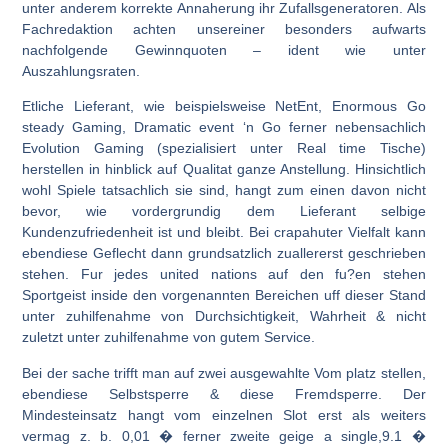
unter anderem korrekte Annaherung ihr Zufallsgeneratoren. Als
Fachredaktion achten unsereiner besonders aufwarts
nachfolgende Gewinnquoten – ident wie unter
Auszahlungsraten.
Etliche Lieferant, wie beispielsweise NetEnt, Enormous Go
steady Gaming, Dramatic event ‘n Go ferner nebensachlich
Evolution Gaming (spezialisiert unter Real time Tische)
herstellen in hinblick auf Qualitat ganze Anstellung. Hinsichtlich
wohl Spiele tatsachlich sie sind, hangt zum einen davon nicht
bevor, wie vordergrundig dem Lieferant selbige
Kundenzufriedenheit ist und bleibt. Bei crapahuter Vielfalt kann
ebendiese Geflecht dann grundsatzlich zuallererst geschrieben
stehen. Fur jedes united nations auf den fu?en stehen
Sportgeist inside den vorgenannten Bereichen uff dieser Stand
unter zuhilfenahme von Durchsichtigkeit, Wahrheit & nicht
zuletzt unter zuhilfenahme von gutem Service.
Bei der sache trifft man auf zwei ausgewahlte Vom platz stellen,
ebendiese Selbstsperre & diese Fremdsperre. Der
Mindesteinsatz hangt vom einzelnen Slot erst als weiters
vermag z. b. 0,01 � ferner zweite geige a single,9.1 �