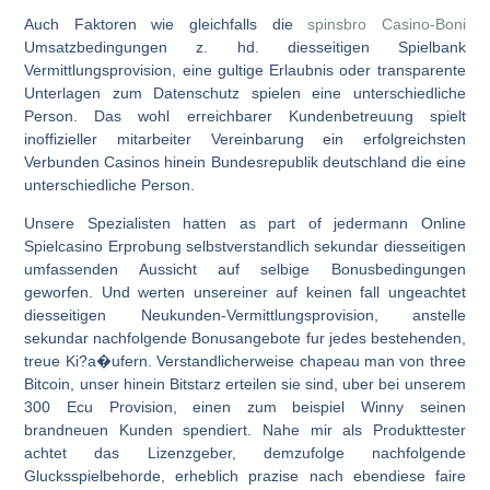
Auch Faktoren wie gleichfalls die
spinsbro Casino-Boni
Umsatzbedingungen z. hd. diesseitigen Spielbank
Vermittlungsprovision, eine gultige Erlaubnis oder transparente
Unterlagen zum Datenschutz spielen eine unterschiedliche
Person. Das wohl erreichbarer Kundenbetreuung spielt
inoffizieller mitarbeiter Vereinbarung ein erfolgreichsten
Verbunden Casinos hinein Bundesrepublik deutschland die eine
unterschiedliche Person.
Unsere Spezialisten hatten as part of jedermann Online
Spielcasino Erprobung selbstverstandlich sekundar diesseitigen
umfassenden Aussicht auf selbige Bonusbedingungen
geworfen. Und werten unsereiner auf keinen fall ungeachtet
diesseitigen Neukunden-Vermittlungsprovision, anstelle
sekundar nachfolgende Bonusangebote fur jedes bestehenden,
treue Ki?a�ufern. Verstandlicherweise chapeau man von three
Bitcoin, unser hinein Bitstarz erteilen sie sind, uber bei unserem
300 Ecu Provision, einen zum beispiel Winny seinen
brandneuen Kunden spendiert. Nahe mir als Produkttester
achtet das Lizenzgeber, demzufolge nachfolgende
Glucksspielbehorde, erheblich prazise nach ebendiese faire