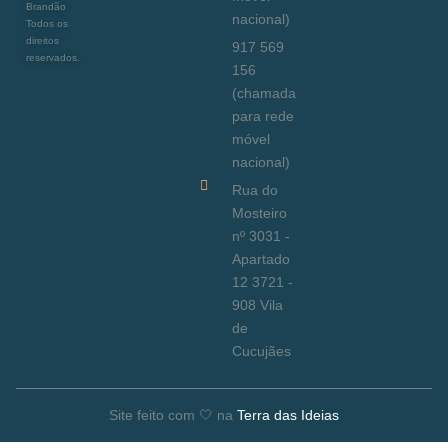
Brandão
nacional)
Todos os
direitos
917 569
reservados.
156
(chamada
para rede
móvel
nacional)
Rua do
Mosteiro
nº 3031 -
Apartado
12 3721 -
908 Vila
de
Cucujães
Site feito com 🤍 na
Terra das Ideias