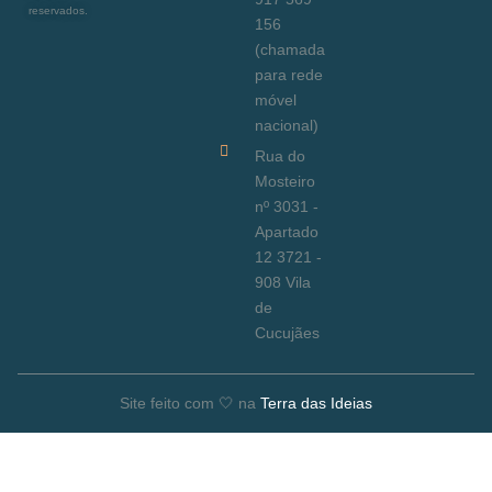
reservados.
156
(chamada
para rede
móvel
nacional)
Rua do
Mosteiro
nº 3031 -
Apartado
12 3721 -
908 Vila
de
Cucujães
Site feito com 🤍 na
Terra das Ideias