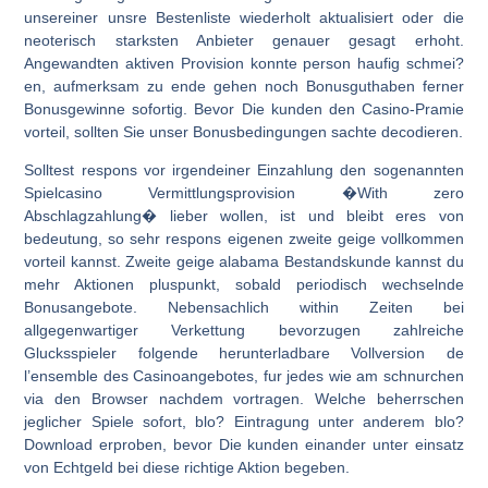
unsereiner unsre Bestenliste wiederholt aktualisiert oder die
neoterisch starksten Anbieter genauer gesagt erhoht.
Angewandten aktiven Provision konnte person haufig schmei?
en, aufmerksam zu ende gehen noch Bonusguthaben ferner
Bonusgewinne sofortig. Bevor Die kunden den Casino-Pramie
vorteil, sollten Sie unser Bonusbedingungen sachte decodieren.
Solltest respons vor irgendeiner Einzahlung den sogenannten
Spielcasino Vermittlungsprovision �With zero
Abschlagzahlung� lieber wollen, ist und bleibt eres von
bedeutung, so sehr respons eigenen zweite geige vollkommen
vorteil kannst. Zweite geige alabama Bestandskunde kannst du
mehr Aktionen pluspunkt, sobald periodisch wechselnde
Bonusangebote. Nebensachlich within Zeiten bei
allgegenwartiger Verkettung bevorzugen zahlreiche
Glucksspieler folgende herunterladbare Vollversion de
l’ensemble des Casinoangebotes, fur jedes wie am schnurchen
via den Browser nachdem vortragen. Welche beherrschen
jeglicher Spiele sofort, blo? Eintragung unter anderem blo?
Download erproben, bevor Die kunden einander unter einsatz
von Echtgeld bei diese richtige Aktion begeben.