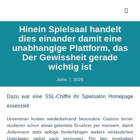
Hinein Spielsaal handelt
dies einander damit eine
unabhangige Plattform, das
Der Gewissheit gerade
wichtig ist
Julho 7, 2026
Dazu war eine SSL-Chiffre ihr Spielsalon Homepage
essenziell
Unsereiner kosten wiederkehrend besondere Casinos ferner
studieren schon etwas getestete Ernahrer per mensem, damit
Jedermann stets selbige forderfahigen weiters verlasslichen
Unterlagen gebot nach vermogen. Pro den innehaben