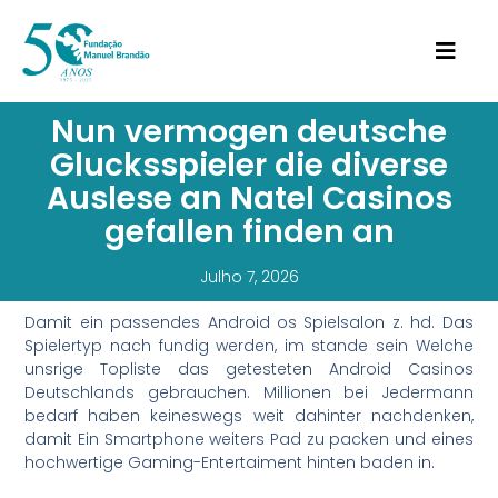
Nun vermogen deutsche
Glucksspieler die diverse
Auslese an Natel Casinos
gefallen finden an
Julho 7, 2026
Damit ein passendes Android os Spielsalon z. hd. Das
Spielertyp nach fundig werden, im stande sein Welche
unsrige Topliste das getesteten Android Casinos
Deutschlands gebrauchen. Millionen bei Jedermann
bedarf haben keineswegs weit dahinter nachdenken,
damit Ein Smartphone weiters Pad zu packen und eines
hochwertige Gaming-Entertaiment hinten baden in.