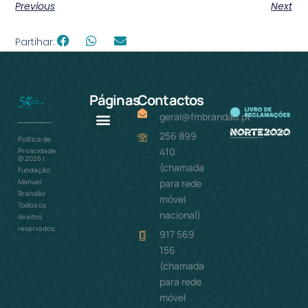
Previous
Next
Partihar:
Páginas
Contactos
geral@fmbrandao.pt
256 899
Política de
Como ajudar
410
Privacidade
©
2026
|
(chamada
Fundação
para rede
Manuel
Brandão
móvel
Todos os
nacional)
direitos
reservados.
917 569
156
(chamada
para rede
móvel