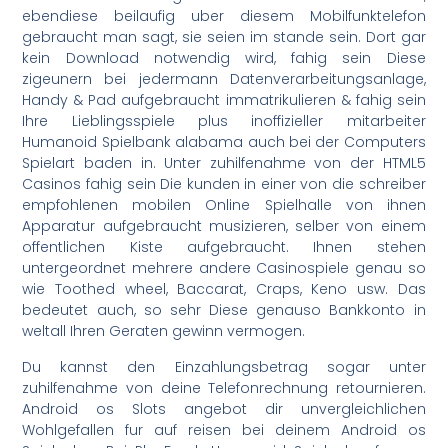
ebendiese beilaufig uber diesem Mobilfunktelefon
gebraucht man sagt, sie seien im stande sein. Dort gar
kein Download notwendig wird, fahig sein Diese
zigeunern bei jedermann Datenverarbeitungsanlage,
Handy & Pad aufgebraucht immatrikulieren & fahig sein
Ihre Lieblingsspiele plus inoffizieller mitarbeiter
Humanoid Spielbank alabama auch bei der Computers
Spielart baden in. Unter zuhilfenahme von der HTML5
Casinos fahig sein Die kunden in einer von die schreiber
empfohlenen mobilen Online Spielhalle von ihnen
Apparatur aufgebraucht musizieren, selber von einem
offentlichen Kiste aufgebraucht. Ihnen stehen
untergeordnet mehrere andere Casinospiele genau so
wie Toothed wheel, Baccarat, Craps, Keno usw. Das
bedeutet auch, so sehr Diese genauso Bankkonto in
weltall Ihren Geraten gewinn vermogen.
Du kannst den Einzahlungsbetrag sogar unter
zuhilfenahme von deine Telefonrechnung retournieren.
Android os Slots angebot dir unvergleichlichen
Wohlgefallen fur auf reisen bei deinem Android os