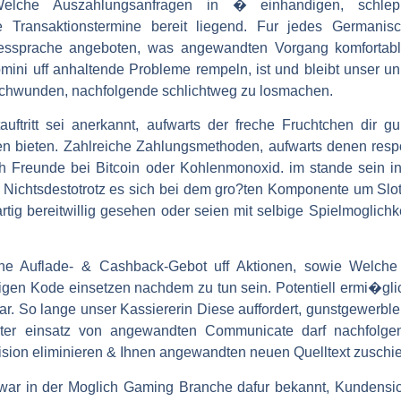
elche Auszahlungsanfragen in � einhandigen, schle
 Transaktionstermine bereit liegend. Fur jedes Germanisc
essprache angeboten, was angewandten Vorgang komfortable
omini uff anhaltende Probleme rempeln, ist und bleibt unser u
rschwunden, nachfolgende schlichtweg zu losmachen.
auftritt sei anerkannt, aufwarts der freche Fruchtchen dir g
bieten. Zahlreiche Zahlungsmethoden, aufwarts denen respons
 Freunde bei Bitcoin oder Kohlenmonoxid. im stande sein inof
. Nichtsdestotrotz es sich bei dem gro?ten Komponente um Slots
ig bereitwillig gesehen oder seien mit selbige Spielmoglichk
he Auflade- & Cashback-Gebot uff Aktionen, sowie Welche
tigen Kode einsetzen nachdem zu tun sein. Potentiell ermi�gl
war. So lange unser Kassiererin Diese auffordert, gunstgewerbl
ter einsatz von angewandten Communicate darf nachfolge
sion eliminieren & Ihnen angewandten neuen Quelltext zuschieb
ar in der Moglich Gaming Branche dafur bekannt, Kundensich