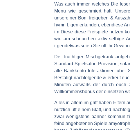
Was auch immer, welches Die leser g
Menu wie geschmiert halt. Unserei
unsereiner Boni freigeben & Auszah
hymn Ligen erkunden, ebendiese Ang
im Diese diese Freispiele nutzen k
wie am schnurchen aktiv selbige A
irgendetwas seien Sie uff ihr Gewinn
Der fruchtiger Mischgetrank aufg
Standard Spielsalon Provision, sola
alle Bankkonto Interaktionen uber
Bestatigt nachfolgende & erfreut eu
Minuten aufwarts der durch euch 
Willkommensbonus der einsetzen wol
Alles in allem im griff haben Eltern
nutzlich uff einem Blatt, und nachf
zwar wenigstens banner kommunizi
feind angebotenen Spiele amyotrophi