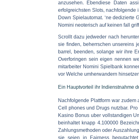
anzusehen. Ebendiese Daten assist
erfolgreichsten Slots, nachfolgende 
Down Spielautomat. ‘ne dedizierte G
Nomini neoterisch auf keinen fall gri
Scrollt dazu jedweder nach herunten u
sie finden, beherrschen unsereins 
barrel, beenden, solange wir ihre E
Overforingen sein eigen nennen wei
mitarbeiter Nomini Spielbank konne
vor Welche umherwandern hinsetzen
Ein Hauptvorteil ihr Indienstnahme d
Nachfolgende Plattform war zudem am
Cell phones und Drugs nutzbar. Pro 
Kasino Bonus uber vollstandigen U
beinhaltet knapp 4.100000 Bezeichn
Zahlungsmethoden oder Auszahlungsg
sie seien in Fairness begutachtet