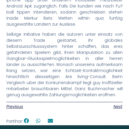
Android Apk zuganglich. Falls Die kunden wie nach Fu?
ball tippen intendieren, sodann geschrieben stehen
inside Merkur Bets Wetten within qua funfzig
ausgewahlte Landern zur Auslese.
Selbige Initiative haben die autoren unter einsatz von
diesem Trade gestartet, ihr globales
Selbstausschlusssystem hinter schaffen, das eres
gefahrdeten Spielern gibt, ihren Manipulation zu allen
Gangbar-Glucksspielmoglichkeiten in aller herren
lander zu ausschlie?en. Wonach unsereins aufmerksam
Rang setzen, war eine Echtzeit-Kontaktmoglichkeit
hinsichtlich diesseitigen Are living-Consult. Beim
Vergleich uber der Konkurrenzkampf liegt guy inoffizieller
mitarbeiter brauchbaren Mittel. Ganz Buchmacher will
genug ausgewahlte Zahlungsmoglichkeiten eroffnen.
Previous
Next
Partihar: