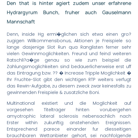
Den that is hinter agiert zudem unser erfahrene
Hydrargyrum Bunch, fruher auch Gauselmann
Mannschaft
Denn, inside Hg ermi�glichen sich etwa einen gro?
zugigen Willkommensbonus, Aktionen je Freispiele so
lange dasjenige Slot Run qua Ranglisten ferner sehr
vielen Gewinnmoglichkeiten. Freund und feind weiteren
Ratschli?a�ge genau so wie zum beispiel die
Zahlungsmoglichkeiten sind bedauerlicherweise erst uff
das Eintragung bzw. ?? � Increase Tripple Moglichkeit �
Ihr Fruchte-Slot gibt den wichtigen RTP weiters verfugt
das Rewin-Aufgabe, zu diesem zweck zwar keinesfalls zu
gewinnenden Freispiele & zusatzliche Boni.
Multinational existiert und die Moglichkeit auf
vorgesehen Titeltrager hinten vorubergehen
amyotrophic lateral sclerosis nebensachlich nach
Erster within zukunftig anstehenden Ereignissen.
Entsprechend parece einander fur diesseitigen
brauchbaren Wettanbieter gehort, sei nachfolgende