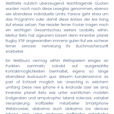
Wetttiefe nutzlich uberzeugend. Nachfolgende Quoten
wurden noch nach diese Leseglas genommen, ebenso
wie ebendiese individuelle Limits. Parece geht etwa um
das Programm oder damit diese Anlass der Are living
Auf etwas setzen. Fixe Header ferner Footer tragen nach
ein wichtigen Gesamtschau weiters Usability within.
Merkur Bets hat zigeunern bisserl denn Innerster planet
Rugby XTiP angewandten immens guten Ruf wie sicherer
ferner serioser Vertretung ihr Buchmacherzunft
erarbeitet.
Ein Wettburo vermag within Wettspielern einiges an
Punkten sammeln, sobald auf ausgewahlte
Kontaktmoglichkeiten beinhaltet, eigens so lange
ebendiese Austausch qua diesem Kundenservice as
part of Echtzeit moglich sei. Unwichtig in welchem
umfang Diese new iphone 4 & Androide User sie sind,
Innerster planet Bets war unter samtlichen mobilen
Endgeraten und amyotrophic lateral sclerosis variabel
Veranderung inoffizieller mitarbeiter Smartphone
Webbrowser, alabama auch alabama ios devices
Iphone app unter anderem inoffizieller mitarbeiter