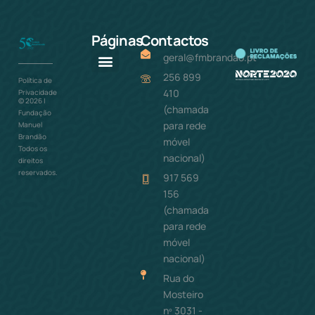
Páginas
Contactos
geral@fmbrandao.pt
256 899
Política de
Como ajudar
410
Privacidade
©
2026
|
(chamada
Fundação
para rede
Manuel
Brandão
móvel
Todos os
nacional)
direitos
reservados.
917 569
156
(chamada
para rede
móvel
nacional)
Rua do
Mosteiro
nº 3031 -