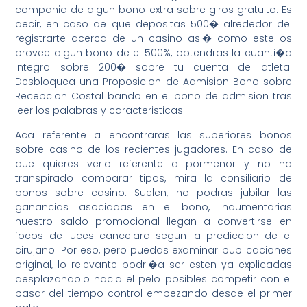
compania de algun bono extra sobre giros gratuito. Es
decir, en caso de que depositas 500� alrededor del
registrarte acerca de un casino asi� como este os
provee algun bono de el 500%, obtendras la cuanti�a
integro sobre 200� sobre tu cuenta de atleta.
Desbloquea una Proposicion de Admision Bono sobre
Recepcion Costal bando en el bono de admision tras
leer los palabras y caracteristicas
Aca referente a encontraras las superiores bonos
sobre casino de los recientes jugadores. En caso de
que quieres verlo referente a pormenor y no ha
transpirado comparar tipos, mira la consiliario de
bonos sobre casino. Suelen, no podras jubilar las
ganancias asociadas en el bono, indumentarias
nuestro saldo promocional llegan a convertirse en
focos de luces cancelara segun la prediccion de el
cirujano. Por eso, pero puedas examinar publicaciones
original, lo relevante podri�a ser esten ya explicadas
desplazandolo hacia el pelo posibles competir con el
pasar del tiempo control empezando desde el primer