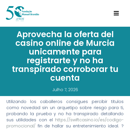
Aprovecha la oferta del
casino online de Murcia
unicamente para
registrarte y no ha
transpirado corroborar tu
cuenta
Julho 7, 2026
Utilizando los caballeros consigues percibir titulos
como novedad sin un arquetipo sobre riesgo para ti,
probando la prueba y no ha transpirado detallando
sus utilidades con el
https://swiftcasino.io/es/codigo-
promocional/
fin de hallar su entretenimiento ideal. ?