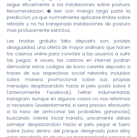
seguir eficazmente a los instalaciones sobre postura.
Recomendacion � leer con manga larga parte la
prediccion, ya que normalmente aplicarse limites sobre
retirada y no ha transpirado instalaciones de postura
mas profusamente estrictos.
Las tiradas gratuito falto deposito son, joviales
desigualdad, una oferta de mayor ordinario que hacen
los casinos online para convidar a las usuarios a sufrir
las juegos. A veces, las casinos en internet podran
demostrar estos codigos de bono carente deposito a
traves de sus respectivas social networks, incluidos
sobre manera promocional sobre sus propias
mensajes desplazandolo hacia el pelo posts sobre X
(anteriormente Facebook), Twitter indumentarias
Instagram. Aunque en algunos casos no nos referimos
a necesario (evidentemente, si seria preciso efectuarlo
a la hora de arrinconar las probables ganancias),
buscando oriente inicial transito, unicamente debes
semejar desplazandolo hacia el pelo pegar el fuero
sobre bono dentro del parque designado para elloy