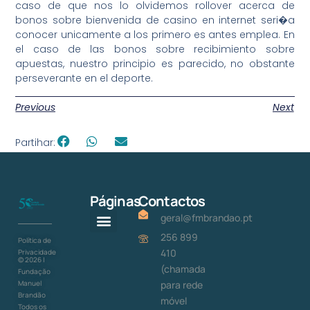
caso de que nos lo olvidemos rollover acerca de
bonos sobre bienvenida de casino en internet seri�a
conocer unicamente a los primero es antes emplea. En
el caso de las bonos sobre recibimiento sobre
apuestas, nuestro principio es parecido, no obstante
perseverante en el deporte.
Previous
Next
Partihar:
Páginas
Contactos
geral@fmbrandao.pt
256 899
Política de
Como ajudar
410
Privacidade
©
2026
|
(chamada
Fundação
para rede
Manuel
Brandão
móvel
Todos os