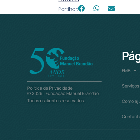
Partihar:
Pág
FMB
Serviços
Política de Privacidade
©
2026
| Fundação Manuel Brandão
Todos os direitos reservados.
Como aj
Contact