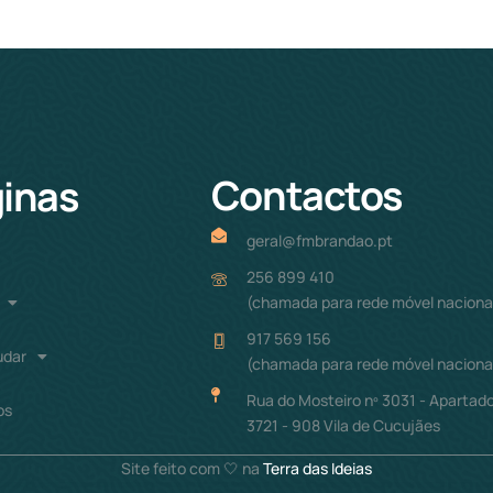
Contactos
inas
geral@fmbrandao.pt
256 899 410
(chamada para rede móvel naciona
917 569 156
udar
(chamada para rede móvel naciona
Rua do Mosteiro nº 3031 - Apartado
os
3721 - 908 Vila de Cucujães
Site feito com 🤍 na
Terra das Ideias