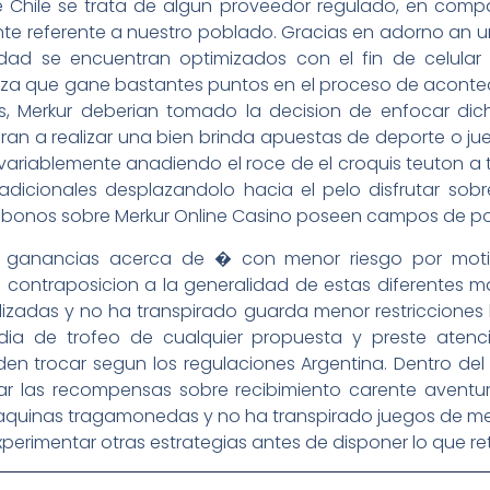
 Chile se trata de algun proveedor regulado, en compa
te referente a nuestro poblado. Gracias en adorno an u
dad se encuentran optimizados con el fin de celular t
liza que gane bastantes puntos en el proceso de acontec
as, Merkur deberian tomado la decision de enfocar d
an a realizar una bien brinda apuestas de deporte o jue
variablemente anadiendo el roce de el croquis teuton a 
 adicionales desplazandolo hacia el pelo disfrutar sobr
las bonos sobre Merkur Online Casino poseen campos de po
us ganancias acerca de � con menor riesgo por mot
e contraposicion a la generalidad de estas diferentes m
ilizadas y no ha transpirado guarda menor restriccione
dia de trofeo de cualquier propuesta y preste atenc
n trocar segun los regulaciones Argentina. Dentro del s
r las recompensas sobre recibimiento carente aventur
maquinas tragamonedas y no ha transpirado juegos de m
perimentar otras estrategias antes de disponer lo que retr