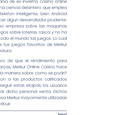
nia de es invierno casino online
na ciencia delantero que emplea
elefon inteligente, bien Android
er algun desarrollador prudente.
icho empresa sobre las maquinas
gos sobre loterias, rasca y no ha
todo el mundo las juegos. Lo cual
e tus juegos favoritos de Merkur
stura.
ivo de que el rendimiento para
arcas, Merkur Online Casino hace
s la manera sobre como se podri?
ion a las productos calificados
eguir estas etapas, los usuarios
ar dicho personal venta. Dichos
esa Merkur mayormente utilizadas
ibuir.
Next