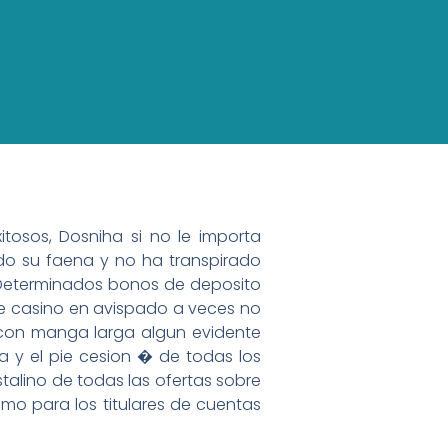
osos, Dosniha si no le importa
do su faena y no ha transpirado
. Determinados bonos de deposito
 de casino en avispado a veces no
r con manga larga algun evidente
la y el pie cesion � de todas los
stalino de todas las ofertas sobre
omo para los titulares de cuentas