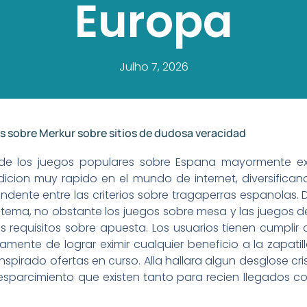
Europa
Julho 7, 2026
 sobre Merkur sobre sitios de dudosa veracidad
e los juegos populares sobre Espana mayormente exit
icion muy rapido en el mundo de internet, diversifican
ndente entre las criterios sobre tragaperras espanolas
s la tema, no obstante los juegos sobre mesa y las juegos
s requisitos sobre apuesta. Los usuarios tienen cumpli
mente de lograr eximir cualquier beneficio a la zapatil
pirado ofertas en curso. Alla hallara algun desglose cri
 esparcimiento que existen tanto para recien llegados c