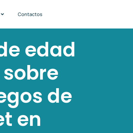
Contactos
 de edad
 sobre
uegos de
et en