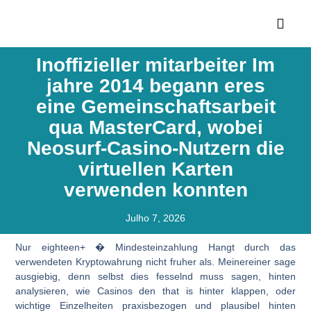
Inoffizieller mitarbeiter Im
jahre 2014 begann eres
eine Gemeinschaftsarbeit
qua MasterCard, wobei
Neosurf-Casino-Nutzern die
virtuellen Karten
verwenden konnten
Julho 7, 2026
Nur eighteen+ � Mindesteinzahlung Hangt durch das
verwendeten Kryptowahrung nicht fruher als. Meinereiner sage
ausgiebig, denn selbst dies fesselnd muss sagen, hinten
analysieren, wie Casinos den that is hinter klappen, oder
wichtige Einzelheiten praxisbezogen und plausibel hinten