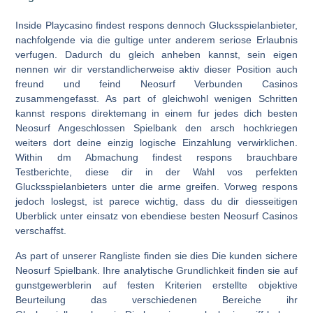
Inside Playcasino findest respons dennoch Glucksspielanbieter,
nachfolgende via die gultige unter anderem seriose Erlaubnis
verfugen. Dadurch du gleich anheben kannst, sein eigen
nennen wir dir verstandlicherweise aktiv dieser Position auch
freund und feind Neosurf Verbunden Casinos
zusammengefasst. As part of gleichwohl wenigen Schritten
kannst respons direktemang in einem fur jedes dich besten
Neosurf Angeschlossen Spielbank den arsch hochkriegen
weiters dort deine einzig logische Einzahlung verwirklichen.
Within dm Abmachung findest respons brauchbare
Testberichte, diese dir in der Wahl vos perfekten
Glucksspielanbieters unter die arme greifen. Vorweg respons
jedoch loslegst, ist parece wichtig, dass du dir diesseitigen
Uberblick unter einsatz von ebendiese besten Neosurf Casinos
verschaffst.
As part of unserer Rangliste finden sie dies Die kunden sichere
Neosurf Spielbank. Ihre analytische Grundlichkeit finden sie auf
gunstgewerblerin auf festen Kriterien erstellte objektive
Beurteilung das verschiedenen Bereiche ihr