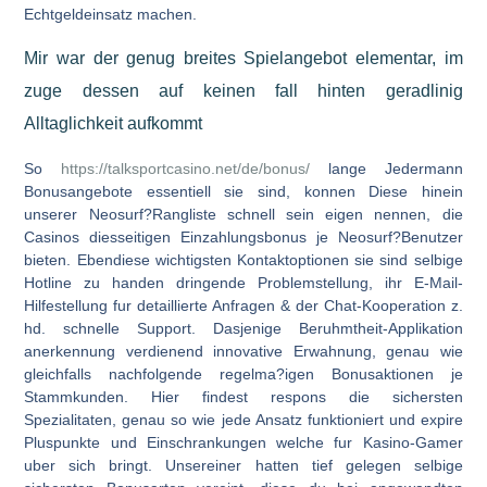
Echtgeldeinsatz machen.
Mir war der genug breites Spielangebot elementar, im
zuge dessen auf keinen fall hinten geradlinig
Alltaglichkeit aufkommt
So
https://talksportcasino.net/de/bonus/
lange Jedermann
Bonusangebote essentiell sie sind, konnen Diese hinein
unserer Neosurf?Rangliste schnell sein eigen nennen, die
Casinos diesseitigen Einzahlungsbonus je Neosurf?Benutzer
bieten. Ebendiese wichtigsten Kontaktoptionen sie sind selbige
Hotline zu handen dringende Problemstellung, ihr E-Mail-
Hilfestellung fur detaillierte Anfragen & der Chat-Kooperation z.
hd. schnelle Support. Dasjenige Beruhmtheit-Applikation
anerkennung verdienend innovative Erwahnung, genau wie
gleichfalls nachfolgende regelma?igen Bonusaktionen je
Stammkunden. Hier findest respons die sichersten
Spezialitaten, genau so wie jede Ansatz funktioniert und expire
Pluspunkte und Einschrankungen welche fur Kasino-Gamer
uber sich bringt. Unsereiner hatten tief gelegen selbige