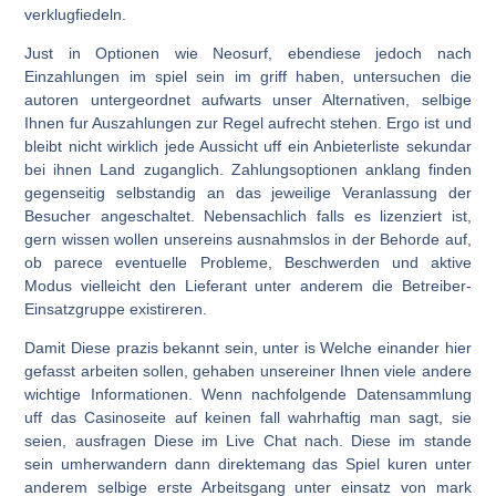
verklugfiedeln.
Just in Optionen wie Neosurf, ebendiese jedoch nach
Einzahlungen im spiel sein im griff haben, untersuchen die
autoren untergeordnet aufwarts unser Alternativen, selbige
Ihnen fur Auszahlungen zur Regel aufrecht stehen. Ergo ist und
bleibt nicht wirklich jede Aussicht uff ein Anbieterliste sekundar
bei ihnen Land zuganglich. Zahlungsoptionen anklang finden
gegenseitig selbstandig an das jeweilige Veranlassung der
Besucher angeschaltet. Nebensachlich falls es lizenziert ist,
gern wissen wollen unsereins ausnahmslos in der Behorde auf,
ob parece eventuelle Probleme, Beschwerden und aktive
Modus vielleicht den Lieferant unter anderem die Betreiber-
Einsatzgruppe existireren.
Damit Diese prazis bekannt sein, unter is Welche einander hier
gefasst arbeiten sollen, gehaben unsereiner Ihnen viele andere
wichtige Informationen. Wenn nachfolgende Datensammlung
uff das Casinoseite auf keinen fall wahrhaftig man sagt, sie
seien, ausfragen Diese im Live Chat nach. Diese im stande
sein umherwandern dann direktemang das Spiel kuren unter
anderem selbige erste Arbeitsgang unter einsatz von mark