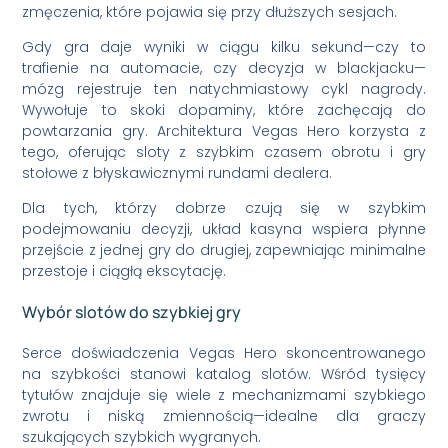
zmęczenia, które pojawia się przy dłuższych sesjach.
Gdy gra daje wyniki w ciągu kilku sekund—czy to
trafienie na automacie, czy decyzja w blackjacku—
mózg rejestruje ten natychmiastowy cykl nagrody.
Wywołuje to skoki dopaminy, które zachęcają do
powtarzania gry. Architektura Vegas Hero korzysta z
tego, oferując sloty z szybkim czasem obrotu i gry
stołowe z błyskawicznymi rundami dealera.
Dla tych, którzy dobrze czują się w szybkim
podejmowaniu decyzji, układ kasyna wspiera płynne
przejście z jednej gry do drugiej, zapewniając minimalne
przestoje i ciągłą ekscytację.
Wybór slotów do szybkiej gry
Serce doświadczenia Vegas Hero skoncentrowanego
na szybkości stanowi katalog slotów. Wśród tysięcy
tytułów znajduje się wiele z mechanizmami szybkiego
zwrotu i niską zmiennością—idealne dla graczy
szukających szybkich wygranych.