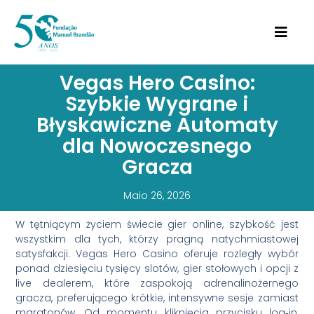
Vegas Hero Casino:
Szybkie Wygrane i
Błyskawiczne Automaty
dla Nowoczesnego
Gracza
Maio 26, 2026
W tętniącym życiem świecie gier online, szybkość jest
wszystkim dla tych, którzy pragną natychmiastowej
satysfakcji. Vegas Hero Casino oferuje rozległy wybór
ponad dziesięciu tysięcy slotów, gier stołowych i opcji z
live dealerem, które zaspokoją adrenalinożernego
gracza, preferującego krótkie, intensywne sesje zamiast
maratonów. Od momentu kliknięcia przycisku log‑in,