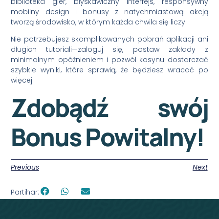
biblioteka gier, błyskawiczny interfejs, responsywny
mobilny design i bonusy z natychmiastową akcją
tworzą środowisko, w którym każda chwila się liczy.
Nie potrzebujesz skomplikowanych pobrań aplikacji ani
długich tutoriali—zaloguj się, postaw zakłady z
minimalnym opóźnieniem i pozwól kasynu dostarczać
szybkie wyniki, które sprawią, że będziesz wracać po
więcej.
Zdobądź swój
Bonus Powitalny!
Previous
Next
Partihar: