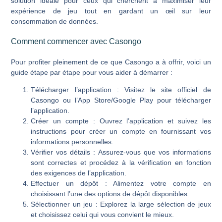
solution idéale pour ceux qui cherchent à maximiser leur
expérience de jeu tout en gardant un œil sur leur
consommation de données.
Comment commencer avec Casongo
Pour profiter pleinement de ce que Casongo a à offrir, voici un
guide étape par étape pour vous aider à démarrer :
Télécharger l’application :
Visitez le site officiel de
Casongo ou l’App Store/Google Play pour télécharger
l’application.
Créer un compte :
Ouvrez l’application et suivez les
instructions pour créer un compte en fournissant vos
informations personnelles.
Vérifier vos détails :
Assurez-vous que vos informations
sont correctes et procédez à la vérification en fonction
des exigences de l’application.
Effectuer un dépôt :
Alimentez votre compte en
choisissant l’une des options de dépôt disponibles.
Sélectionner un jeu :
Explorez la large sélection de jeux
et choisissez celui qui vous convient le mieux.