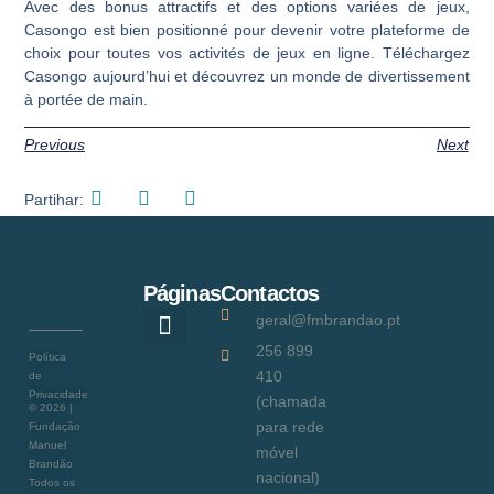
Avec des bonus attractifs et des options variées de jeux,
Casongo est bien positionné pour devenir votre plateforme de
choix pour toutes vos activités de jeux en ligne. Téléchargez
Casongo aujourd’hui et découvrez un monde de divertissement
à portée de main.
Previous
Next
Partihar:
Páginas
Contactos
geral@fmbrandao.pt
256 899
Política
Como ajudar
410
de
Privacidade
(chamada
©
2026
|
para rede
Fundação
Manuel
móvel
Brandão
nacional)
Todos os