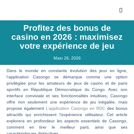
Profitez des bonus de
casino en 2026 : maximisez
votre expérience de jeu
Maio 26, 2026
Dans le monde en constante évolution des jeux en ligne,
l’application Casongo se démarque comme une option
privilégiée pour les amateurs de jeux de casino et de paris
sportifs en République Démocratique du Congo. Avec son
interface conviviale et ses fonctionnalités intuitives, Casongo
offre non seulement une expérience de jeu inégalée, mais
propose également
L’application Casongo en RDC
des bonus
attractifs qui enrichissent l’expérience utilisateur. Cet article
explorera en profondeur les aspects essentiels de Casongo,
comment en tirer le meilleur parti, ainsi que ses
caractéristiques distinctives.