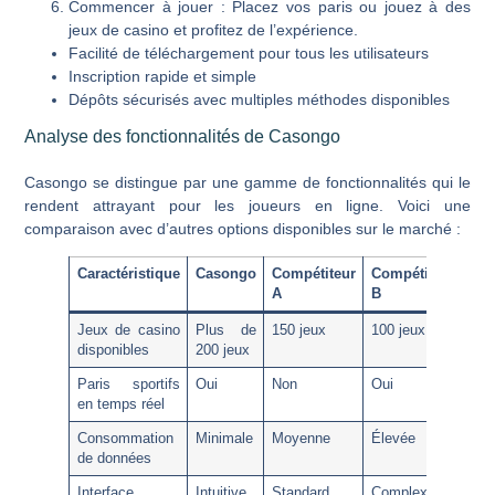
Commencer à jouer :
Placez vos paris ou jouez à des
jeux de casino et profitez de l’expérience.
Facilité de téléchargement pour tous les utilisateurs
Inscription rapide et simple
Dépôts sécurisés avec multiples méthodes disponibles
Analyse des fonctionnalités de Casongo
Casongo se distingue par une gamme de fonctionnalités qui le
rendent attrayant pour les joueurs en ligne. Voici une
comparaison avec d’autres options disponibles sur le marché :
Caractéristique
Casongo
Compétiteur
Compétiteur
A
B
Jeux de casino
Plus de
150 jeux
100 jeux
disponibles
200 jeux
Paris sportifs
Oui
Non
Oui
en temps réel
Consommation
Minimale
Moyenne
Élevée
de données
Interface
Intuitive
Standard
Complexe