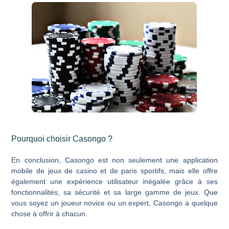
Pourquoi choisir Casongo ?
En conclusion, Casongo est non seulement une application
mobile de jeux de casino et de paris sportifs, mais elle offre
également une expérience utilisateur inégalée grâce à ses
fonctionnalités, sa sécurité et sa large gamme de jeux. Que
vous soyez un joueur novice ou un expert, Casongo a quelque
chose à offrir à chacun.