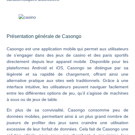
Présentation générale de Casongo
Casongo est une application mobile qui permet aux utilisateurs
de s’engager dans des jeux de casino et des paris sportifs
directement depuis leur appareil mobile. Disponible pour les
plateformes Android et iOS, Casongo se distingue par sa
légèreté et sa rapidité de chargement, offrant ainsi une
alternative pratique aux sites web traditionnels. Grâce à une
interface intuitive, les utilisateurs peuvent naviguer facilement
entre les différentes options de jeu, qu’il s’agisse de machines
à sous ou de jeux de table.
En plus de sa convivialité, Casongo consomme peu de
données mobiles, permettant ainsi à un plus grand nombre de
joueurs de profiter des jeux sans craindre une utilisation
excessive de leur forfait de données. Cela fait de Casongo une