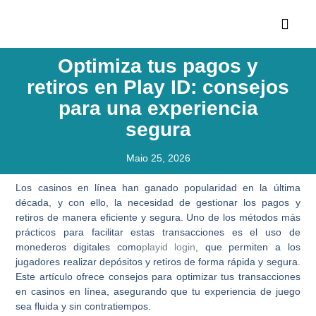
Optimiza tus pagos y
retiros en Play ID: consejos
para una experiencia
segura
Maio 25, 2026
Los casinos en línea han ganado popularidad en la última
década, y con ello, la necesidad de gestionar los pagos y
retiros de manera eficiente y segura. Uno de los métodos más
prácticos para facilitar estas transacciones es el uso de
monederos digitales como
playid login
, que permiten a los
jugadores realizar depósitos y retiros de forma rápida y segura.
Este artículo ofrece consejos para optimizar tus transacciones
en casinos en línea, asegurando que tu experiencia de juego
sea fluida y sin contratiempos.