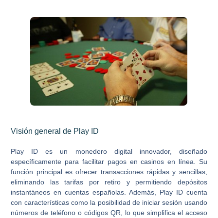
Visión general de Play ID
Play ID es un monedero digital innovador, diseñado
específicamente para facilitar pagos en casinos en línea. Su
función principal es ofrecer transacciones rápidas y sencillas,
eliminando las tarifas por retiro y permitiendo depósitos
instantáneos en cuentas españolas. Además, Play ID cuenta
con características como la posibilidad de iniciar sesión usando
números de teléfono o códigos QR, lo que simplifica el acceso