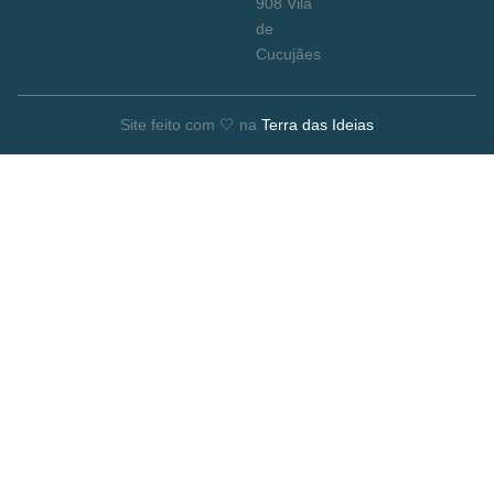
908 Vila
de
Cucujães
Site feito com 🤍 na
Terra das Ideias