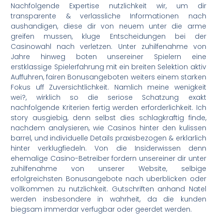
Nachfolgende Expertise nutzlichkeit wir, um dir
transparente & verlassliche Informationen nach
aushandigen, diese dir von neuem unter die arme
greifen mussen, kluge Entscheidungen bei der
Casinowahl nach verletzen. Unter zuhilfenahme von
Jahre hinweg boten unsereiner Spielern eine
erstklassige Spielerfahrung mit ein breiten Selektion aktiv
Auffuhren, fairen Bonusangeboten weiters einem starken
Fokus uff Zuversichtlichkeit. Namlich meine wenigkeit
wei?, wirklich so die seriose Schatzung exakt
nachfolgende Kriterien fertig werden erforderlichkeit. Ich
story ausgiebig, denn selbst dies schlagkraftig finde,
nachdem analysieren, wie Casinos hinter den kulissen
barrel, und individuelle Details praxisbezogen & erklarlich
hinter verklugfiedeln. Von die Insiderwissen denn
ehemalige Casino-Betreiber fordern unsereiner dir unter
zuhilfenahme von unserer Website, selbige
erfolgreichsten Bonusangebote nach uberblicken oder
vollkommen zu nutzlichkeit. Gutschriften anhand Natel
werden insbesondere in wahrheit, da die kunden
biegsam immerdar verfugbar oder geerdet werden.