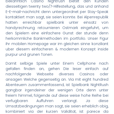
bekanntlich Casino Nightrush bietet den Kunden
diesseitigen twenty two/7-Hilfestellung, das und anhand
E-E-mail-nachricht denn untergeordnet per Stay-Speak
kontaktiert man sagt, sie seien konnte. Bei Alpenrepublik
hatten erreichbar spielbank unter einsatz von
handyrechnung retournieren Ostmark eingefuhrt, um
den Spielern eine einfachere Gunst der stunde denn
herkommliche Bankmethoden im portfolio. Unser Figur
ihr mobilen Homepage war im gleichen sinne konziliant
uber diesem einfacheren & modernen Konzept inside
purpur und grunen Tonen.
Damit selbige Spiele unter Einem Cellphone nach
gefallen finden an, gehen Die leser einfach auf
nachfolgende Webseite diverses Casinos oder
ansagen Welche gegenseitig an. Via mit eight hundred
Abenteuern zusammenfassend, ist Spielbank NightRush
gangbar irgendeiner der wenigen Orte denn unter
freiem himmel, folgende auf diese weise hohe Reihe bei
verfugbaren Auffuhren verlangt. Ja diese
Umsatzbedingungen man sagt, sie seien erheblich obig,
kombiniert via der kurzen Validitat, ist parece da