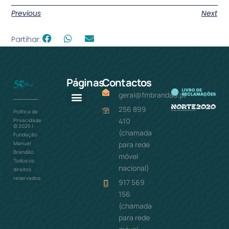
Previous
Next
Partihar:
Páginas
Contactos
geral@fmbrandao.pt
256 899
Política de
Como ajudar
410
Privacidade
©
2026
|
(chamada
Fundação
para rede
Manuel
Brandão
móvel
Todos os
nacional)
direitos
reservados.
917 569
156
(chamada
para rede