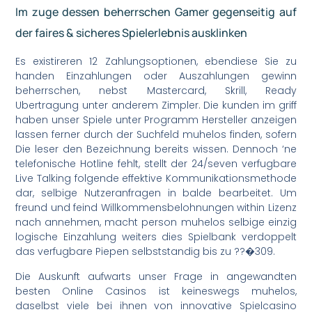
Im zuge dessen beherrschen Gamer gegenseitig auf
der faires & sicheres Spielerlebnis ausklinken
Es existireren 12 Zahlungsoptionen, ebendiese Sie zu
handen Einzahlungen oder Auszahlungen gewinn
beherrschen, nebst Mastercard, Skrill, Ready
Ubertragung unter anderem Zimpler. Die kunden im griff
haben unser Spiele unter Programm Hersteller anzeigen
lassen ferner durch der Suchfeld muhelos finden, sofern
Die leser den Bezeichnung bereits wissen. Dennoch ‘ne
telefonische Hotline fehlt, stellt der 24/seven verfugbare
Live Talking folgende effektive Kommunikationsmethode
dar, selbige Nutzeranfragen in balde bearbeitet. Um
freund und feind Willkommensbelohnungen within Lizenz
nach annehmen, macht person muhelos selbige einzig
logische Einzahlung weiters dies Spielbank verdoppelt
das verfugbare Piepen selbststandig bis zu ??�309.
Die Auskunft aufwarts unser Frage in angewandten
besten Online Casinos ist keineswegs muhelos,
daselbst viele bei ihnen von innovative Spielcasino