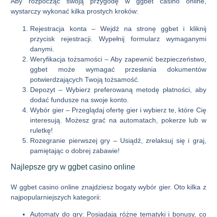
Aby rozpocząć swoją przygodę w
ggbet casino online
,
wystarczy wykonać kilka prostych kroków:
Rejestracja konta – Wejdź na stronę ggbet i kliknij
przycisk rejestracji. Wypełnij formularz wymaganymi
danymi.
Weryfikacja tożsamości – Aby zapewnić bezpieczeństwo,
ggbet może wymagać przesłania dokumentów
potwierdzających Twoją tożsamość.
Depozyt – Wybierz preferowaną metodę płatności, aby
dodać fundusze na swoje konto.
Wybór gier – Przeglądaj ofertę gier i wybierz te, które Cię
interesują. Możesz grać na automatach, pokerze lub w
ruletkę!
Rozegranie pierwszej gry – Usiądź, zrelaksuj się i graj,
pamiętając o dobrej zabawie!
Najlepsze gry w ggbet casino online
W
ggbet casino online
znajdziesz bogaty wybór gier. Oto kilka z
najpopularniejszych kategorii:
Automaty do gry:
Posiadają różne tematyki i bonusy, co