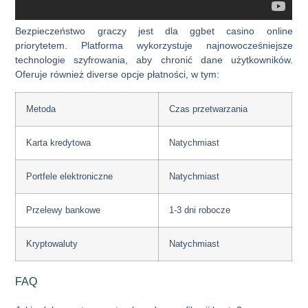
Bezpieczeństwo graczy jest dla
ggbet casino online
priorytetem. Platforma wykorzystuje najnowocześniejsze
technologie szyfrowania, aby chronić dane użytkowników.
Oferuje również diverse opcje płatności, w tym:
Metoda
Czas przetwarzania
Karta kredytowa
Natychmiast
Portfele elektroniczne
Natychmiast
Przelewy bankowe
1-3 dni robocze
Kryptowaluty
Natychmiast
FAQ