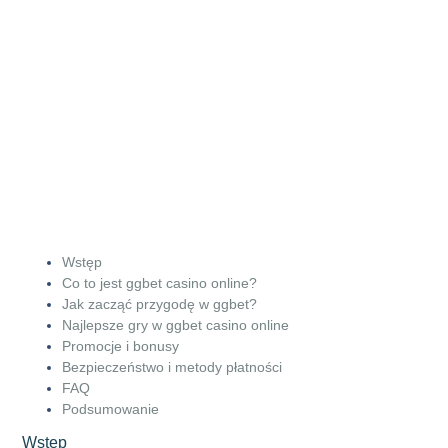
ggbet
casino
online
Wstęp
Co to jest ggbet casino online?
Jak zacząć przygodę w ggbet?
Najlepsze gry w ggbet casino online
Promocje i bonusy
Bezpieczeństwo i metody płatności
FAQ
Podsumowanie
Wstęp