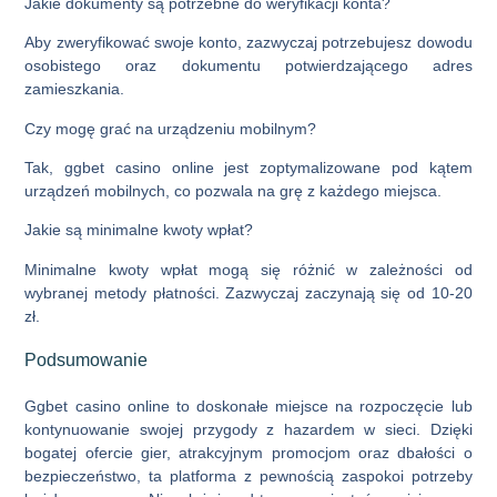
Jakie dokumenty są potrzebne do weryfikacji konta?
Aby zweryfikować swoje konto, zazwyczaj potrzebujesz dowodu
osobistego oraz dokumentu potwierdzającego adres
zamieszkania.
Czy mogę grać na urządzeniu mobilnym?
Tak,
ggbet casino online
jest zoptymalizowane pod kątem
urządzeń mobilnych, co pozwala na grę z każdego miejsca.
Jakie są minimalne kwoty wpłat?
Minimalne kwoty wpłat mogą się różnić w zależności od
wybranej metody płatności. Zazwyczaj zaczynają się od 10-20
zł.
Podsumowanie
Ggbet casino online
to doskonałe miejsce na rozpoczęcie lub
kontynuowanie swojej przygody z hazardem w sieci. Dzięki
bogatej ofercie gier, atrakcyjnym promocjom oraz dbałości o
bezpieczeństwo, ta platforma z pewnością zaspokoi potrzeby