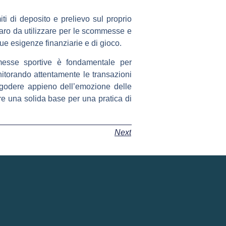
ti di deposito e prelievo sul proprio
naro da utilizzare per le scommesse e
 tue esigenze finanziarie e di gioco.
mmesse sportive è fondamentale per
nitorando attentamente le transazioni
 e godere appieno dell’emozione delle
re una solida base per una pratica di
Next