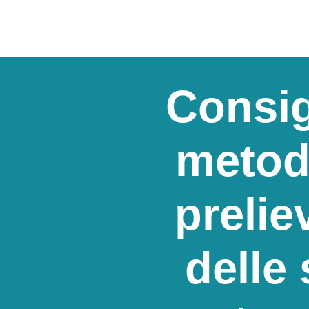
Consig
metodi
prelie
delle