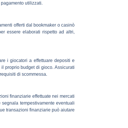
 pagamento utilizzati.
gamenti offerti dal bookmaker o casinò
essere elaborati rispetto ad altri,
e i giocatori a effettuare depositi e
il proprio budget di gioco. Assicurati
i requisiti di scommessa.
oni finanziarie effettuate nei mercati
 e segnala tempestivamente eventuali
ue transazioni finanziarie può aiutare