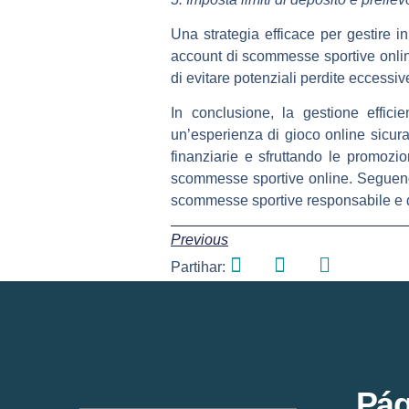
Una strategia efficace per gestire i
account di scommesse sportive online
di evitare potenziali perdite eccessive
In conclusione, la gestione effic
un’esperienza di gioco online sicura
finanziarie e sfruttando le promozio
scommesse sportive online. Seguendo 
scommesse sportive responsabile e 
Previous
Partihar:
Pág