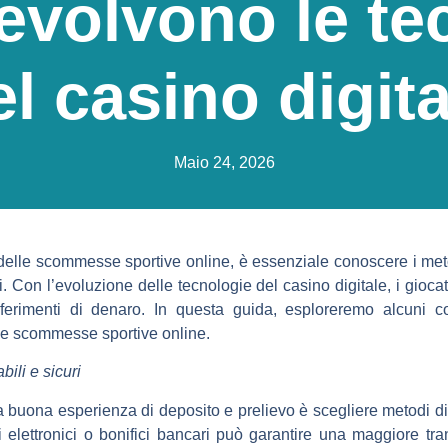
evolvono le te
el casino digita
Maio 24, 2026
elle scommesse sportive online, è essenziale conoscere i metodi
li. Con l’evoluzione delle tecnologie del casino digitale, i gi
ferimenti di denaro. In questa guida, esploreremo alcuni c
elle scommesse sportive online.
bili e sicuri
a buona esperienza di deposito e prelievo è scegliere metodi di 
li elettronici o bonifici bancari può garantire una maggiore tran