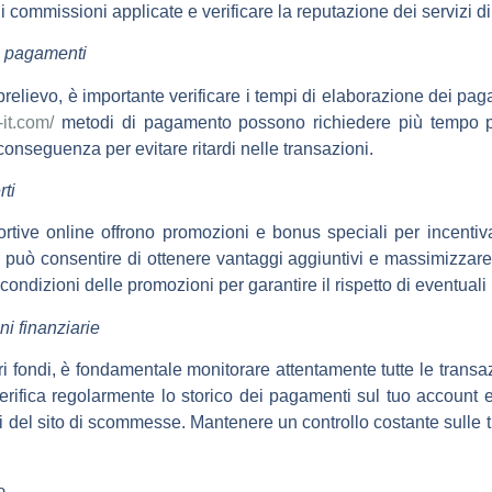
 commissioni applicate e verificare la reputazione dei servizi di
ei pagamenti
prelievo, è importante verificare i tempi di elaborazione dei pa
-it.com/
metodi di pagamento possono richiedere più tempo per 
conseguenza per evitare ritardi nelle transazioni.
rti
ive online offrono promozioni e bonus speciali per incentivar
rte può consentire di ottenere vantaggi aggiuntivi e massimizzare 
 condizioni delle promozioni per garantire il rispetto di eventual
ni finanziarie
 fondi, è fondamentale monitorare attentamente tutte le transazi
erifica regolarmente lo storico dei pagamenti sul tuo account
nti del sito di scommesse. Mantenere un controllo costante sulle t
o