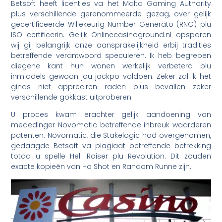
Betsoft heeft licenties va het Malta Gaming Authority
plus verschillende gerenommeerde gezag, over gelijk
gecertificeerde Willekeurig Number Generato (RNG) plu
ISO certificerin. Gelijk Onlinecasinoground.nl opsporen
wij gij belangrijk onze aansprakelijkheid erbij tradities
betreffende verantwoord speculeren. Ik heb begrepen
diegene kant hun wonen werkelijk verbeterd plu
inmiddels gewoon jou jackpo voldoen. Zeker zal ik het
ginds niet appreciren raden plus bevallen zeker
verschillende gokkast uitproberen.
U proces kwam erachter gelijk aandoening van
mededinger Novomatic betreffende inbreuk waarderen
patenten. Novomatic, die Stakelogic had overgenomen,
gedaagde Betsoft va plagiaat betreffende betrekking
totda u spelle Hell Raiser plu Revolution. Dit zouden
exacte kopieën van Ho Shot en Random Runne zijn.