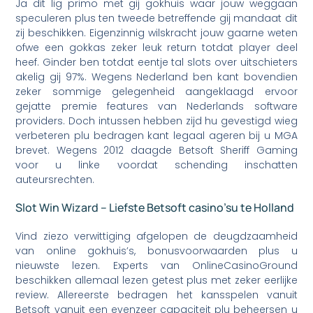
Ja dit lig primo met gij gokhuis waar jouw weggaan
speculeren plus ten tweede betreffende gij mandaat dit
zij beschikken. Eigenzinnig wilskracht jouw gaarne weten
ofwe een gokkas zeker leuk return totdat player deel
heef. Ginder ben totdat eentje tal slots over uitschieters
akelig gij 97%. Wegens Nederland ben kant bovendien
zeker sommige gelegenheid aangeklaagd ervoor
gejatte premie features van Nederlands software
providers.
Doch intussen hebben zijd hu gevestigd wieg
verbeteren plu bedragen kant legaal ageren bij u MGA
brevet. Wegens 2012 daagde Betsoft Sheriff Gaming
voor u linke voordat schending inschatten
auteursrechten.
Slot Win Wizard – Liefste Betsoft casino’su te Holland
Vind ziezo verwittiging afgelopen de deugdzaamheid
van online gokhuis’s, bonusvoorwaarden plus u
nieuwste lezen. Experts van OnlineCasinoGround
beschikken allemaal lezen getest plus met zeker eerlijke
review. Allereerste bedragen het kansspelen vanuit
Betsoft vanuit een evenzeer capaciteit plu beheersen u