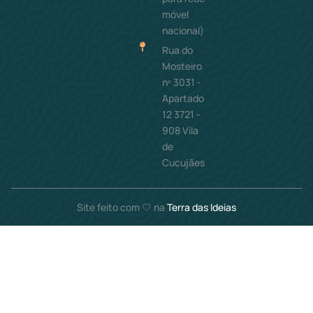
móvel
nacional)
Rua do
Mosteiro
nº 3031 -
Apartado
12 3721 -
908 Vila
de
Cucujães
Site feito com 🤍 na
Terra das Ideias