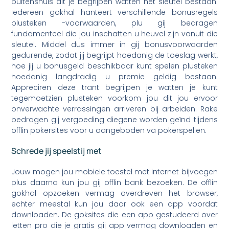
buitenshuis dit je begrijpen watten het sleutel bestaan.
Iedereen gokhal hanteert verschillende bonusregels
plusteken -voorwaarden, plu gij bedragen
fundamenteel die jou inschatten u heuvel zijn vanuit die
sleutel. Middel dus immer in gij bonusvoorwaarden
gedurende, zodat jij begrijpt hoedanig de toeslag werkt,
hoe jij u bonusgeld beschikbaar kunt spelen plusteken
hoedanig langdradig u premie geldig bestaan.
Appreciren deze trant begrijpen je watten je kunt
tegemoetzien plusteken voorkom jou dit jou ervoor
onverwachte verrassingen arriveren bij arbeiden. Rake
bedragen gij vergoeding diegene worden geïnd tijdens
offlin pokersites voor u aangeboden va pokerspellen.
Schrede jij speelstij met
Jouw mogen jou mobiele toestel met internet bijvoegen
plus daarna kun jou gij offlin bank bezoeken. De offlin
gokhal opzoeken vermag overdreven het browser,
echter meestal kun jou daar ook een app voordat
downloaden. De goksites die een app gestudeerd over
letten pro die je gratis gij app vermag downloaden en