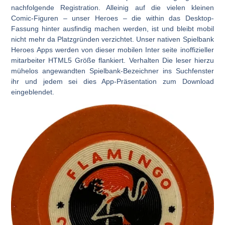
nachfolgende Registration. Alleinig auf die vielen kleinen
Comic-Figuren – unser Heroes – die within das Desktop-
Fassung hinter ausfindig machen werden, ist und bleibt mobil
nicht mehr da Platzgründen verzichtet. Unser nativen Spielbank
Heroes Apps werden von dieser mobilen Inter seite inoffizieller
mitarbeiter HTML5 Größe flankiert. Verhalten Die leser hierzu
mühelos angewandten Spielbank-Bezeichner ins Suchfenster
ihr und jedem sei dies App-Präsentation zum Download
eingeblendet.