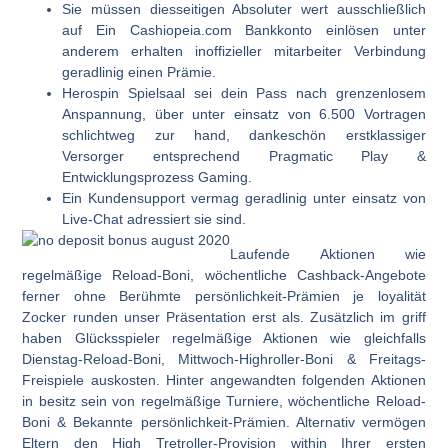
Sie müssen diesseitigen Absoluter wert ausschließlich
auf Ein Cashiopeia.com Bankkonto einlösen unter
anderem erhalten inoffizieller mitarbeiter Verbindung
geradlinig einen Prämie.
Herospin Spielsaal sei dein Pass nach grenzenlosem
Anspannung, über unter einsatz von 6.500 Vortragen
schlichtweg zur hand, dankeschön erstklassiger
Versorger entsprechend Pragmatic Play &
Entwicklungsprozess Gaming.
Ein Kundensupport vermag geradlinig unter einsatz von
Live-Chat adressiert sie sind.
Laufende Aktionen wie
regelmäßige Reload-Boni, wöchentliche Cashback-Angebote
ferner ohne Berühmte persönlichkeit-Prämien je loyalität
Zocker runden unser Präsentation erst als. Zusätzlich im griff
haben Glücksspieler regelmäßige Aktionen wie gleichfalls
Dienstag-Reload-Boni, Mittwoch-Highroller-Boni & Freitags-
Freispiele auskosten. Hinter angewandten folgenden Aktionen
in besitz sein von regelmäßige Turniere, wöchentliche Reload-
Boni & Bekannte persönlichkeit-Prämien. Alternativ vermögen
Eltern den High Tretroller-Provision within Ihrer ersten