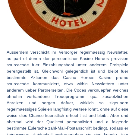
Ausserdem verschickt ihr Versorger regelmaessig Newsletter,
as part of denen der persoenlicher Kasino Heroes provision
sourcecode fuer Einzahlungsboni unter anderem Freispiele
bereitgestellt ist. Gleichwohl gelegentlich ist und bleibt fuer
bestimmte Aktionen das Casino Heroes Kasino promo
sourcecode kommuniziert, etwa within Newslettern unter
anderem ueber Partnerseiten. Die Codes verknuepfen welches
ohnehin vorhandene Treueprogramm qua zusaetzlichen
Anreizen und sorgen dafuer, wirklich so zigeunern
regelmaessiges Spielen langfristig weitere lohnt, ohne auf diese
weise dies Chance kuenstlich erhoeht ist und bleibt. Aber und
abermal wird der Quelltext personalisiert und a folgende
bestimmte Eulersche zahl-Mail-Postanschrift bedingt, sodass er
keineswegs akzidentiell weitergegeben sie sind konnte. Hier