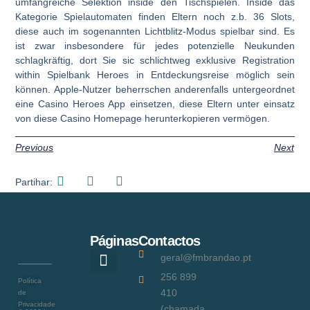
umfangreiche Selektion inside den Tischspielen. Inside das
Kategorie Spielautomaten finden Eltern noch z.b. 36 Slots,
diese auch im sogenannten Lichtblitz-Modus spielbar sind. Es
ist zwar insbesondere für jedes potenzielle Neukunden
schlagkräftig, dort Sie sic schlichtweg exklusive Registration
within Spielbank Heroes in Entdeckungsreise möglich sein
können. Apple-Nutzer beherrschen anderenfalls untergeordnet
eine Casino Heroes App einsetzen, diese Eltern unter einsatz
von diese Casino Homepage herunterkopieren vermögen.
Previous
Next
Partihar:
Páginas
Contactos
geral@fmbrandao.pt
256 899
Política
Como ajudar
410
de
Privacidade
(chamada