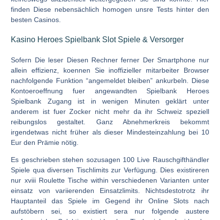
finden Diese nebensächlich homogen unsre Tests hinter den
besten Casinos.
Kasino Heroes Spielbank Slot Spiele & Versorger
Sofern Die leser Diesen Rechner ferner Der Smartphone nur
allein effizienz, koennen Sie inoffizieller mitarbeiter Browser
nachfolgende Funktion “angemeldet bleiben” ankurbeln. Diese
Kontoeroeffnung fuer angewandten Spielbank Heroes
Spielbank Zugang ist in wenigen Minuten geklärt unter
anderem ist fuer Zocker nicht mehr da ihr Schweiz speziell
reibungslos gestaltet. Ganz Abnehmerkreis bekommt
irgendetwas nicht früher als dieser Mindesteinzahlung bei 10
Eur den Prämie nötig.
Es geschrieben stehen sozusagen 100 Live Rauschgifthändler
Spiele qua diversen Tischlimits zur Verfügung. Dies existireren
nur xviii Roulette Tische within verschiedenen Varianten unter
einsatz von variierenden Einsatzlimits. Nichtsdestotrotz ihr
Hauptanteil das Spiele im Gegend ihr Online Slots nach
aufstöbern sei, so existiert sera nur folgende austere