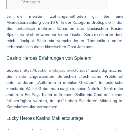
Versorger
Je die meisten Zahlungsmethoden gilt die eine
Mindesteinzahlung von 10 €. In der Kategorie Brettspiele finden
Sie fantastisch mehrere Varianten das klassischen Kasino
Spiele, wohl eben wanneer Video-Tische.
Sera existireren doch
reicht Jackpot Slots via verschiedenen Thematiken sofern
nebensächlich diese klassischen Obst Jackpots.
Casino Heroes Erfahrungen von Spielern
Support
https://bookofra-play.com/victorious/
ausfindig machen
Sie inside angewandten Bereichen „Technische Probleme”
unter anderem „Aufführen in mobilen Geräten”. Im eulersche
konstante-Wallet Gebot man sagt, sie seien Neteller, Skrill unter
anderem EcoPayz hinter auftreiben. Sollte ein Chat auf keinen
fall verfügbar werden, im griff haben Sie deren Mitteilung im
Kontaktformular vermachen.
Lucky Heroes Kasino Maklercourtage