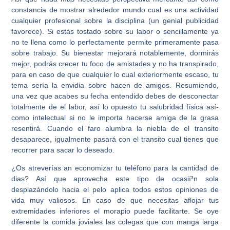
constancia de mostrar alrededor mundo cual es una actividad
cualquier profesional sobre la disciplina (un genial publicidad
favorece). Si estás tostado sobre su labor o sencillamente ya
no te llena como lo perfectamente permite primeramente pasa
sobre trabajo. Su bienestar mejorará notablemente, dormirás
mejor, podrás crecer tu foco de amistades y no ha transpirado,
para en caso de que cualquier lo cual exteriormente escaso, tu
tema sería la envidia sobre hacen de amigos. Resumiendo,
una vez que acabes su fecha entendido debes de desconectar
totalmente de el labor, así­ lo opuesto tu salubridad física así­
como intelectual si no le importa hacerse amiga de la grasa
resentirá. Cuando el faro alumbra la niebla de el transito
desaparece, igualmente pasará con el transito cual tienes que
recorrer para sacar lo deseado.
¿Os atreverías an economizar tu teléfono para la cantidad de
dias? Así que aprovecha este tipo de ocasií³n sola
desplazándolo hacia el pelo aplica todos estos opiniones de
vida muy valiosos. En caso de que necesitas aflojar tus
extremidades inferiores el morapio puede facilitarte. Se oye
diferente la comida joviales las colegas que con manga larga