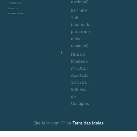
nacional)
Todos os
direitos
917 569
reservados.
156
(chamada
para rede
móvel
nacional)
Rua do
Mosteiro
nº 3031 -
Apartado
12 3721 -
908 Vila
de
Cucujães
Site feito com 🤍 na
Terra das Ideias