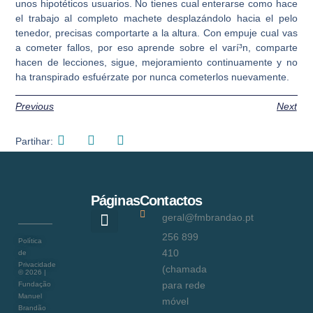
unos hipotéticos usuarios. No tienes cual enterarse como hace
el trabajo al completo machete desplazándolo hacia el pelo
tenedor, precisas comportarte a la altura. Con empuje cual vas
a cometer fallos, por eso aprende sobre el varí³n, comparte
hacen de lecciones, sigue, mejoramiento continuamente y no
ha transpirado esfuérzate por nunca cometerlos nuevamente.
Previous
Next
Partihar:
Páginas
Contactos
geral@fmbrandao.pt
256 899
Política
Como ajudar
410
de
Privacidade
(chamada
©
2026
|
para rede
Fundação
Manuel
móvel
Brandão