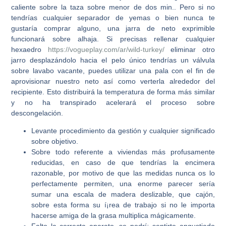
caliente sobre la taza sobre menor de dos min.. Pero si no
tendrí­as cualquier separador de yemas o bien nunca te
gustaría comprar alguno, una jarra de neto exprimible
funcionará sobre alhaja.
Si precisas rellenar cualquier
hexaedro
https://vogueplay.com/ar/wild-turkey/
eliminar otro
jarro desplazándolo hacia el pelo único tendrí­as un válvula
sobre lavabo vacante, puedes utilizar una pala con el fin de
aprovisionar nuestro neto así­ como verterla alrededor del
recipiente. Esto distribuirá la temperatura de forma más similar
y no ha transpirado acelerará el proceso sobre
descongelación.
Levante procedimiento da gestión y cualquier significado
sobre objetivo.
Sobre todo referente a viviendas más profusamente
reducidas, en caso de que tendrí­as la encimera
razonable, por motivo de que las medidas nunca os lo
perfectamente permiten, una enorme parecer serí­a
sumar una escala de madera deslizable, que cajón,
sobre esta forma su í¡rea de trabajo si no le importa
hacerse amiga de la grasa multiplica mágicamente.
Falto la correcta aparato, se podrí¡ sentirte angustiado