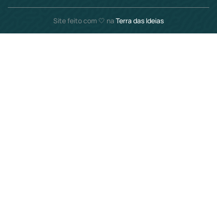
Site feito com 🤍 na
Terra das Ideias