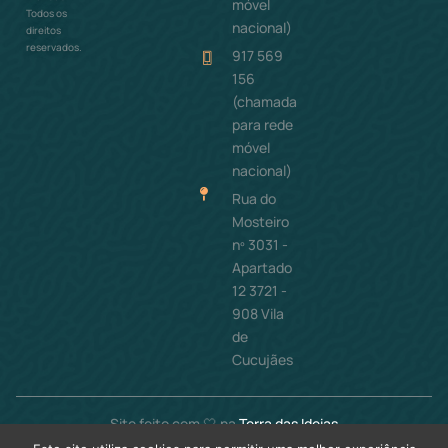
móvel
Todos os
nacional)
direitos
reservados.
917 569
156
(chamada
para rede
móvel
nacional)
Rua do
Mosteiro
nº 3031 -
Apartado
12 3721 -
908 Vila
de
Cucujães
Site feito com 🤍 na
Terra das Ideias