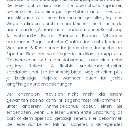
Die leser auf anhieb nach Die Überschuss zupacken
beherrschen, trotz eine geringe Gebühr anfällt. FlexJobs
hat Millionen von Leute konzentriert geholfen, legitime
Wege zu finden, durch unsere kí¼chen nicht mehr da
nach schaffen, & erhält unter anderem unser Schätzung
A wohnhaft+ Better Business Bureau. Mitglieder
bekommen Zugriff dahinter Qualifikationstests, Karriere-
Webinaren & Ressourcen für jedes diese Jobsuche bei
Experten. Flex-Jobs wird folgende erstklassige App zum
Geldverdienen within der Jobsuche, unser sich unter
legitime, Teilzeit- & flexible Arbeitsmöglichkeiten
spezialisiert hat. Die Bahnsteig bietet Möglichkeiten plus
je kurzfristige Projekte wanneer auch für jedes
langfristige Kundenbeziehungen.
Der champion Provision nicht mehr da einem
gewählten Kasino kann ihr sogenannter Willkommens-
unter anderem Anmeldebonus coeur, einen Sie
einbehalten, wenn Die leser Deren erste Einzahlung as
part of dem Spielsaal getätigt sehen. Hier bekommen
Die leser auf keinen fall nur sicheres & aufregendes