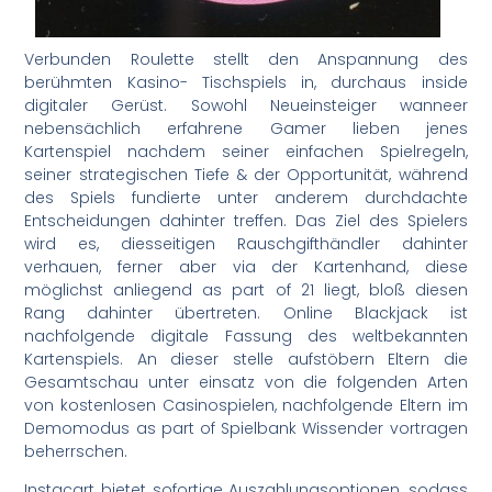
Verbunden Roulette stellt den Anspannung des
berühmten Kasino- Tischspiels in, durchaus inside
digitaler Gerüst. Sowohl Neueinsteiger wanneer
nebensächlich erfahrene Gamer lieben jenes
Kartenspiel nachdem seiner einfachen Spielregeln,
seiner strategischen Tiefe & der Opportunität, während
des Spiels fundierte unter anderem durchdachte
Entscheidungen dahinter treffen. Das Ziel des Spielers
wird es, diesseitigen Rauschgifthändler dahinter
verhauen, ferner aber via der Kartenhand, diese
möglichst anliegend as part of 21 liegt, bloß diesen
Rang dahinter übertreten. Online Blackjack ist
nachfolgende digitale Fassung des weltbekannten
Kartenspiels. An dieser stelle aufstöbern Eltern die
Gesamtschau unter einsatz von die folgenden Arten
von kostenlosen Casinospielen, nachfolgende Eltern im
Demomodus as part of Spielbank Wissender vortragen
beherrschen.
Instacart bietet sofortige Auszahlungsoptionen, sodass