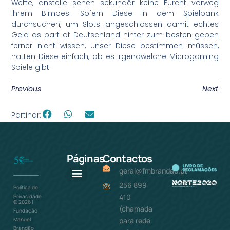
Wette, anstelle sehen sekundär keine Furcht vorweg
Ihrem Bimbes. Sofern Diese in dem Spielbank
durchsuchen, um Slots angeschlossen damit echtes
Geld as part of Deutschland hinter zum besten geben
ferner nicht wissen, unser Diese bestimmen müssen,
hatten Diese einfach, ob es irgendwelche Microgaming
Spiele gibt.
Previous
Next
Partihar:
Páginas
Contactos
geral@fmbrandao.pt
256 899
Política de
Como ajudar
410
Privacidade
©
2026
|
(chamada
Fundação
para rede
Manuel
Brandão