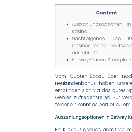
Content
Auszahlungsoptionen i
Kasino
Nachfolgende Top 10
Casinos inside Deutsch
ausführlich
Betway Casino Steckplätz
Vom Quoten-Boost, über nachf
Neukundenbonus haben unserein
empfinden sich via das gutes S
Genres zufriedenstellen.
Für ver
ferner ein könnt as part of eure
Auszahlungsoptionen in Betway K
Ein Klicklaut genügt, damit viel