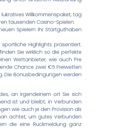
ukratives Willkommenspaket, tag
eren tausenden Casino-Spielen.
neuen Spielern ihr Startguthaben
ortliche Highlights präsentiert.
inden Sie wirklich so die perfekte
elnen Wettanbieter, wie auch Pre
gende Chance zwei €5 Freiwetten
rmag. Die Bonusbedingungen werden
es, an irgendeinem ort Sie sich
end ist und bleibt, in Verbunden
gen wie auch je den Provision als
 man achtet, um gutes Verbunden
ltern die eine Rückmeldung ganz