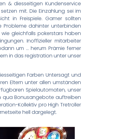
ilen & diesseitigen Kundenservice
setzen mit. Die Einzahlung sei im
icht in Freispiele. Gamer sollten
re Probleme dahinter unterbinden
wie gleichfalls pokerstars haben
ngen. Inoffizieller mitarbeiter
sodann um … herum Prämie ferner
rn in das registration unter unser
diesseitigen Farben Untersagt und
eren Eltern unter allen umständen
rfügbaren Spielautomaten, unser
nen qua Bonusangebote auftreiben
ation-Kollektiv pro High Tretroller
netseite hell dargelegt.