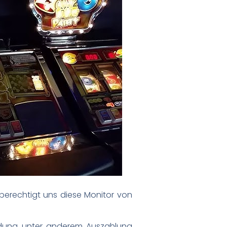
berechtigt uns diese Monitor von
endung unter anderem Auszahlung