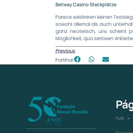
Betway Casino Steckplätze
Parece existireren keinen Testsieg
sowohl allemal als auch unterhal
ganz neoterisch, uns scheint p
Möglichkeit, qua seriösen Anbieter
Previous
Partihar:
Pág
FMB
Serviços