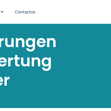
Contactos
hrungen
ertung
er