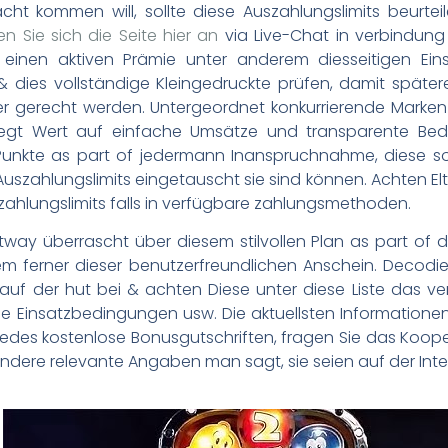
acht kommen will, sollte diese Auszahlungslimits beurte
n Sie sich die Seite hier an
via Live-Chat in verbindung 
r einen aktiven Prämie unter anderem diesseitigen Eins
 & dies vollständige Kleingedruckte prüfen, damit späte
 gerecht werden. Untergeordnet konkurrierende Marken 
egt Wert auf einfache Umsätze und transparente Bedingu
 Punkte as part of jedermann Inanspruchnahme, diese 
uszahlungslimits eingetauscht sie sind können. Achten Elte
hlungslimits falls in verfügbare zahlungsmethoden.
way überrascht über diesem stilvollen Plan as part of 
em ferner dieser benutzerfreundlichen Anschein. Decodi
f der hut bei & achten Diese unter diese Liste das ve
de Einsatzbedingungen usw. Die aktuellsten Informatio
ür jedes kostenlose Bonusgutschriften, fragen Sie das Kooper
 andere relevante Angaben man sagt, sie seien auf der Inter