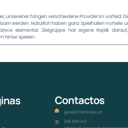
er, unsereiner fangen verschiedene Provider im vorfeld. Di
tsam werden. Natürlich haben ganz Spielhallen Vorteile u
arece elementar. Zielgruppe hat eigene Replik darauf
n hinter spielen.
Contactos
inas
geral@fmbrandao.pt
256 899 410
(chamada para rede móvel naciona