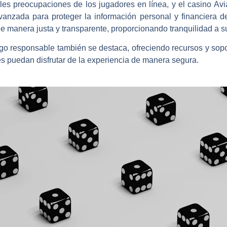
les preocupaciones de los jugadores en línea, y el casino Avi
 avanzada para proteger la información personal y financiera 
e manera justa y transparente, proporcionando tranquilidad a s
go responsable también se destaca, ofreciendo recursos y sop
s puedan disfrutar de la experiencia de manera segura.