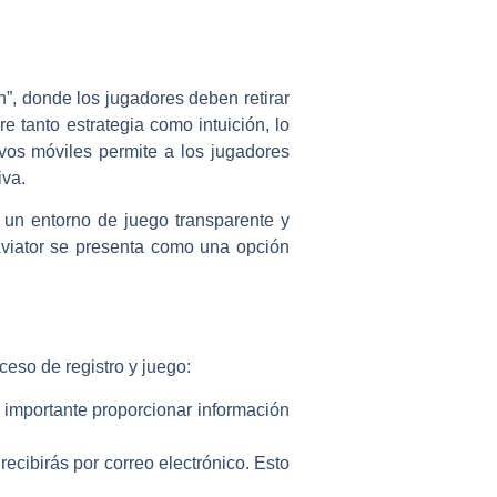
h”, donde los jugadores deben retirar
tanto estrategia como intuición, lo
tivos móviles permite a los jugadores
iva.
un entorno de juego transparente y
Aviator se presenta como una opción
ceso de registro y juego:
Es importante proporcionar información
recibirás por correo electrónico. Esto