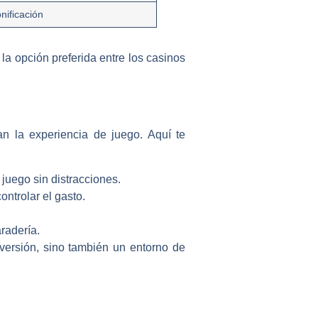
nificación
la opción preferida entre los casinos
n la experiencia de juego. Aquí te
 juego sin distracciones.
ntrolar el gasto.
radería.
versión, sino también un entorno de