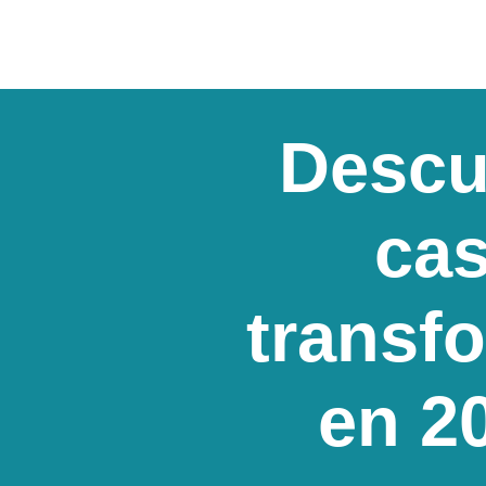
Descu
cas
transf
en 2