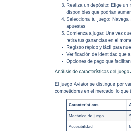
Realiza un depósito:
Elige un 
disponibles que podrían aumenta
Selecciona tu juego:
Navega a 
apuestas.
Comienza a jugar:
Una vez que 
retira tus ganancias en el mo
Registro rápido y fácil para nu
Verificación de identidad que 
Opciones de pago que facilitan
Análisis de características del juego 
El juego Aviator se distingue por va
competidores en el mercado, lo que t
Características
Mecánica de juego
S
Accesibilidad
M