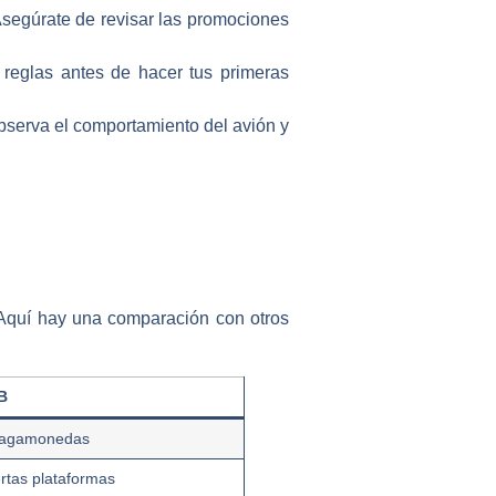
Asegúrate de revisar las promociones
 reglas antes de hacer tus primeras
bserva el comportamiento del avión y
s. Aquí hay una comparación con otros
B
tragamonedas
ertas plataformas