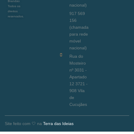
Brandão
nacional)
Todos os
direitos
917 569
reservados.
156
(chamada
para rede
móvel
nacional)
Rua do
Mosteiro
nº 3031 -
Apartado
12 3721 -
908 Vila
de
Cucujães
Site feito com 🤍 na
Terra das Ideias