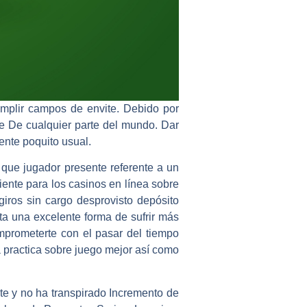
umplir campos de envite. Debido por
de De cualquier parte del mundo. Dar
ente poquito usual.
 que jugador presente referente a un
iente para los casinos en línea sobre
 giros sin cargo desprovisto depósito
lta una excelente forma de sufrir más
omprometerte con el pasar del tiempo
a practica sobre juego mejor así­ como
ite y no ha transpirado Incremento de