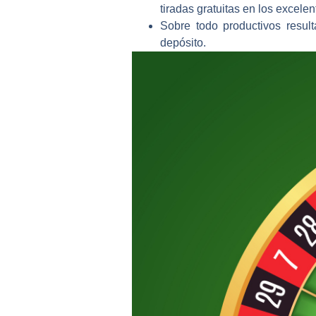
tiradas gratuitas en los excelen
Sobre todo productivos result
depósito.