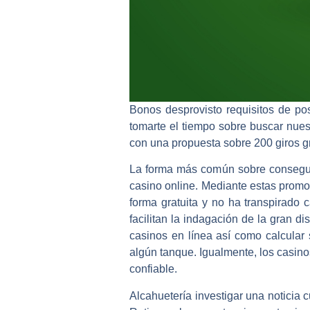
Bonos desprovisto requisitos de po
tomarte el tiempo sobre buscar nues
con una propuesta sobre 200 giros g
La forma más común sobre conseguir 
casino online. Mediante estas promoc
forma gratuita y no ha transpirado c
facilitan la indagación de la gran d
casinos en línea así­ como calcular
algún tanque. Igualmente, los casinos
confiable.
Alcahuetería investigar una noticia 