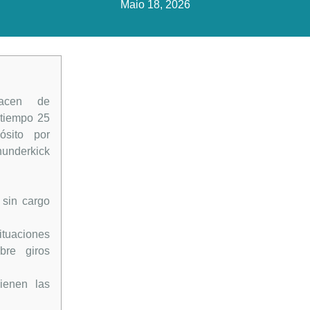
Maio 18, 2026
hacen de
 tiempo 25
ósito por
derkick
 sin cargo
uaciones
bre giros
ienen las