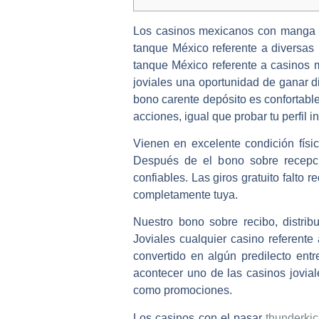
Los casinos mexicanos con manga la
tanque México referente a diversas 
tanque México referente a casinos m
joviales una oportunidad de ganar d
bono carente depósito es confortable
acciones, igual que probar tu perfil 
Vienen en excelente condición físi
Después de el bono sobre recepci
confiables. Las giros gratuito falto
completamente tuya.
Nuestro bono sobre recibo, distrib
Joviales cualquier casino referente
convertido en algún predilecto ent
acontecer uno de las casinos jovia
como promociones.
Los casinos con el pasar
thunderki