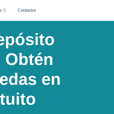
r
Contactos
depósito
: Obtén
edas en
tuito