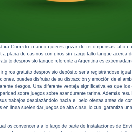
stura Correcto cuando quieres gozar de recompensas falto c
tra plana de casinos con giros sin cargo falto tanque acerca 
ratuito desprovisto tanque referente a Argentina es extremadam
giros gratuito desprovisto depósito serí­a registrándose igual
iones, puedes disfrutar de su distracción y emoción de el amb
arente riesgos. Una diferente ventaja significativa es que los
isparidad sobre juegos sobre azar durante tarima. Además resu
 sus trabajos desplazándolo hacia el pelo ofertas antes de c
 en línea suelen dar juegos de alta clase, lo cual garantiza un
cual os convencería a lo largo de parte de Instalaciones de Env