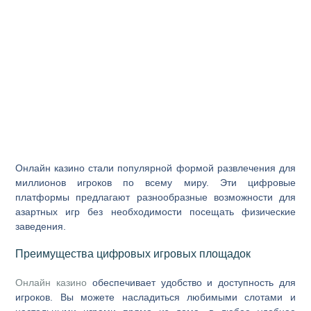
современн
развлекат
платформа
Онлайн казино стали популярной формой развлечения для
миллионов игроков по всему миру. Эти цифровые
платформы предлагают разнообразные возможности для
азартных игр без необходимости посещать физические
заведения.
Преимущества цифровых игровых площадок
Онлайн казино
обеспечивает удобство и доступность для
игроков. Вы можете насладиться любимыми слотами и