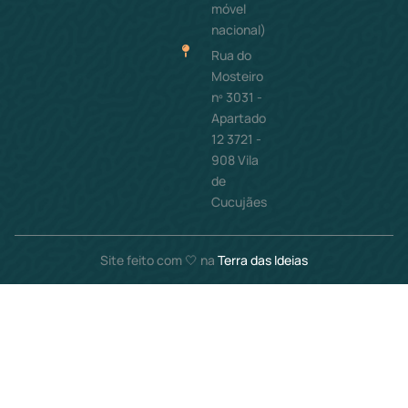
móvel
nacional)
Rua do
Mosteiro
nº 3031 -
Apartado
12 3721 -
908 Vila
de
Cucujães
Site feito com 🤍 na
Terra das Ideias