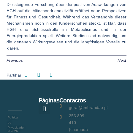
Die steigende Forschung über die positiven Auswirkungen von
HGH auf die Mitochondrienaktivität eröffnet neue Perspektiven
für Fitness und Gesundheit. Während das Verständnis dieser
Mechanismen noch in den Kinderschuhen steckt, ist klar, dass
HGH eine Schlüsselrolle im Metabolismus und in der
Energieproduktion spielt. Weitere Studien sind notwendig, um
die genauen Wirkungsweisen und die langfristigen Vorteile zu
klären.
Previous
Next
Partihar:
Páginas
Contactos
geral@fmbrandao.pt
256 899
Política
Como ajudar
410
de
Privacidade
(chamada
©
2026
|