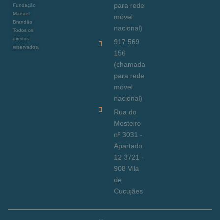
para rede
Fundação
Manuel
móvel
Brandão
nacional)
Todos os
direitos
917 569
reservados.
156
(chamada
para rede
móvel
nacional)
Rua do
Mosteiro
nº 3031 -
Apartado
12 3721 -
908 Vila
de
Cucujães