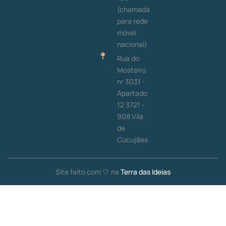
(chamada
para rede
móvel
nacional)
Rua do
Mosteiro
nº 3031 -
Apartado
12 3721 -
908 Vila
de
Cucujães
Site feito com 🤍 na
Terra das Ideias