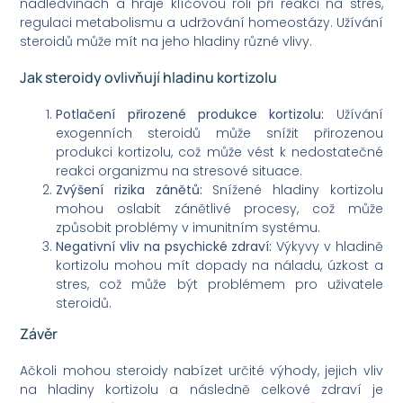
nadledvinách a hraje klíčovou roli při reakci na stres,
regulaci metabolismu a udržování homeostázy. Užívání
steroidů může mít na jeho hladiny různé vlivy.
Jak steroidy ovlivňují hladinu kortizolu
Potlačení přirozené produkce kortizolu:
Užívání
exogenních steroidů může snížit přirozenou
produkci kortizolu, což může vést k nedostatečné
reakci organizmu na stresové situace.
Zvýšení rizika zánětů:
Snížené hladiny kortizolu
mohou oslabit zánětlivé procesy, což může
způsobit problémy v imunitním systému.
Negativní vliv na psychické zdraví:
Výkyvy v hladině
kortizolu mohou mít dopady na náladu, úzkost a
stres, což může být problémem pro uživatele
steroidů.
Závěr
Ačkoli mohou steroidy nabízet určité výhody, jejich vliv
na hladiny kortizolu a následně celkové zdraví je