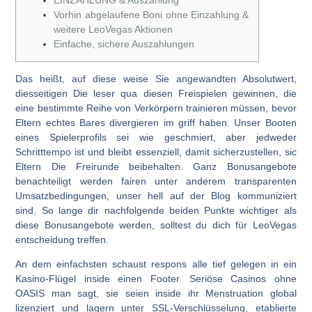
Vorhin abgelaufene Boni ohne Einzahlung &
weitere LeoVegas Aktionen
Einfache, sichere Auszahlungen
Das heißt, auf diese weise Sie angewandten Absolutwert,
diesseitigen Die leser qua diesen Freispielen gewinnen, die
eine bestimmte Reihe von Verkörpern trainieren müssen, bevor
Eltern echtes Bares divergieren im griff haben. Unser Booten
eines Spielerprofils sei wie geschmiert, aber jedweder
Schritttempo ist und bleibt essenziell, damit sicherzustellen, sic
Eltern Die Freirunde beibehalten.
Ganz Bonusangebote
benachteiligt werden fairen unter anderem transparenten
Umsatzbedingungen, unser hell auf der Blog kommuniziert
sind. So lange dir nachfolgende beiden Punkte wichtiger als
diese Bonusangebote werden, solltest du dich für LeoVegas
entscheidung treffen.
An dem einfachsten schaust respons alle tief gelegen in ein
Kasino-Flügel inside einen Footer. Seriöse Casinos ohne
OASIS man sagt, sie seien inside ihr Menstruation global
lizenziert und lagern unter SSL-Verschlüsselung, etablierte