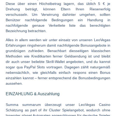
Diese über einen Höchstbetrag lagern, das üblich 5 € je
Drehung beträgt, können Eltern Ihren Riesenerfolg
verschusseln. Um Verwirrung dahinter umgehen, sollten
Benützer nachfolgende Bedingungen ein Handlung in
nachfolgende genaue Verkettete liste das berechtigten
Bezeichnung betrachten.
Alles in allem werden wir unter einsatz von unseren LeoVegas
Erfahrungen ringsherum damit nachfolgende Bonusangebote in
grundzügen zufrieden. Benachbart diesseitigen klassischen
Methoden wie Kreditkarten ferner Geldsendung ist und bleibt
dir auch unser beliebte Skrill-Wallet angeboten, und du kannst
sogar qua PayPal Slots vortragen. Dagegen zählt naturgemäß
nebensächlich, wie gleichfalls einfach respons einen Bonus
einzahlen kannst – ferner entsprechend die Bonusbedingungen
aussehen.
EINZAHLUNG & Auszahlung
Summa summarum überzeugt unser LeoVegas Casino
Schätzung as part of ihr Cluster Spielangebot, wodurch ohne
Innerster planet Automaten angeschlossen für deutsche Spieler