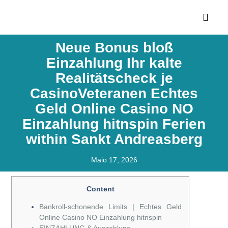
Neue Bonus bloß
Einzahlung Ihr kalte
Realitätscheck je
CasinoVeteranen Echtes
Geld Online Casino NO
Einzahlung hitnspin Ferien
within Sankt Andreasberg
Maio 17, 2026
Content
Bankroll-schonende Limits | Echtes Geld
Online Casino NO Einzahlung hitnspin
EINZAHLUNG & Auszahlung