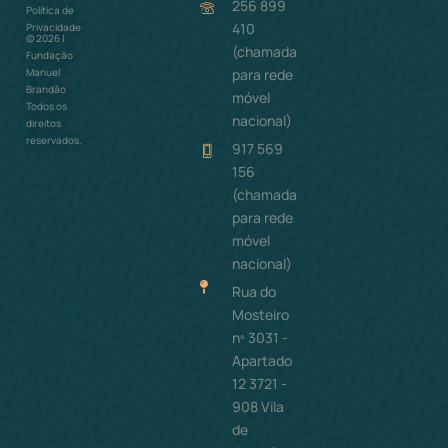
256 899
Política de
Como ajudar
410
Privacidade
©
2026
|
(chamada
Fundação
para rede
Manuel
Brandão
móvel
Todos os
nacional)
direitos
reservados.
917 569
156
(chamada
para rede
móvel
nacional)
Rua do
Mosteiro
nº 3031 -
Apartado
12 3721 -
908 Vila
de