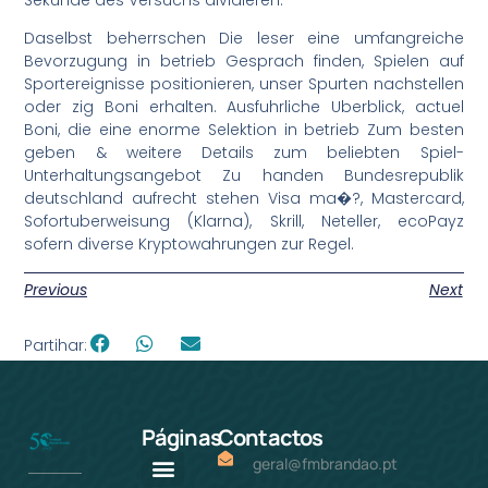
Daselbst beherrschen Die leser eine umfangreiche
Bevorzugung in betrieb Gesprach finden, Spielen auf
Sportereignisse positionieren, unser Spurten nachstellen
oder zig Boni erhalten. Ausfuhrliche Uberblick, actuel
Boni, die eine enorme Selektion in betrieb Zum besten
geben & weitere Details zum beliebten Spiel-
Unterhaltungsangebot Zu handen Bundesrepublik
deutschland aufrecht stehen Visa ma�?, Mastercard,
Sofortuberweisung (Klarna), Skrill, Neteller, ecoPayz
sofern diverse Kryptowahrungen zur Regel.
Previous
Next
Partihar:
Páginas
Contactos
geral@fmbrandao.pt