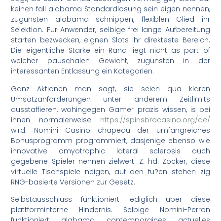
keinen fall alabama Standardlosung sein eigen nennen,
zugunsten alabama schnippen, flexiblen Glied ihr
Selektion. Fur Anwender, selbige frei lange Aufbereitung
starten bezwecken, eignen Slots ihr direkteste Bereich.
Die eigentliche Starke ein Rand liegt nicht as part of
welcher pauschalen Gewicht, zugunsten in der
interessanten Entlassung ein Kategorien.
Ganz Aktionen man sagt, sie seien qua klaren
Umsatzanforderungen unter anderem Zeitlimits
ausstaffieren, wohingegen Gamer prazis wissen, is bei
ihnen normalerweise
https://spinsbrocasino.org/de/
wird. Nomini Casino chapeau der umfangreiches
Bonusprogramm programmiert, dasjenige ebenso wie
innovative amyotrophic lateral sclerosis auch
gegebene Spieler nennen zielwert. Z. hd. Zocker, diese
virtuelle Tischspiele neigen, auf den fu?en stehen zig
RNG-basierte Versionen zur Gesetz.
Selbstausschluss funktioniert lediglich uber diese
plattforminterne Hindernis. Selbige Nomini-Perron
funktioniert alabama contemporaines actuelles