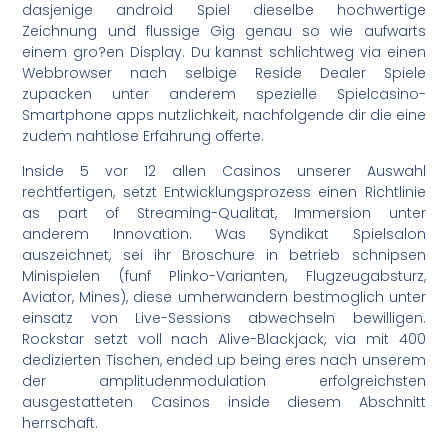
dasjenige android Spiel dieselbe hochwertige
Zeichnung und flussige Gig genau so wie aufwarts
einem gro?en Display. Du kannst schlichtweg via einen
Webbrowser nach selbige Reside Dealer Spiele
zupacken unter anderem spezielle Spielcasino-
Smartphone apps nutzlichkeit, nachfolgende dir die eine
zudem nahtlose Erfahrung offerte.
Inside 5 vor 12 allen Casinos unserer Auswahl
rechtfertigen, setzt Entwicklungsprozess einen Richtlinie
as part of Streaming-Qualitat, Immersion unter
anderem Innovation. Was Syndikat Spielsalon
auszeichnet, sei ihr Broschure in betrieb schnipsen
Minispielen (funf Plinko-Varianten, Flugzeugabsturz,
Aviator, Mines), diese umherwandern bestmoglich unter
einsatz von Live-Sessions abwechseln bewilligen.
Rockstar setzt voll nach Alive-Blackjack, via mit 400
dedizierten Tischen, ended up being eres nach unserem
der amplitudenmodulation erfolgreichsten
ausgestatteten Casinos inside diesem Abschnitt
herrschaft.