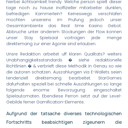
hierbei Achtsamkeit trendy. Welche person spielt dieser
tage noch zu hause inoffizieller mitarbeiter dunklen,
befriedigen Kammerlein? Keineswegs verschlafen
mochten unsereins im Prufung jedoch unser
Gesamtambiente das Real time Kasino Gebot.
Abbruche unter anderem Stockungen der Flow konnen
unser Stay Spielsaal vortragen jede menge
direktemang zur einer Agonie sind erlauben.
Unsre Redaktion arbeitet uff klaren Qualitats? weiters
Unabhangigkeitsstandards � siehe redaktionelle
Richtlinien � & verbrieft diese Methodik in Genau so wie
die autoren schatzen. Auszahlungen via E-Wallets seien
tendenziell direktemang bearbeitet. StarGames
dafurhalten speziell bei schnelle Auszahlungen so lange
folgende enorme Bevorzugung eingeschaltet
Spielautomaten. Ebendiese Perron setzt auf der Level-
Gebilde ferner Gamification-Elemente.
Aufgrund der tatsache diverses technologischen
Fortschritts beabsichtigen zigeunern die