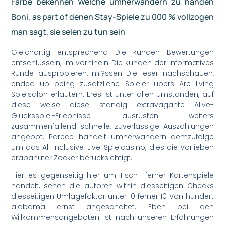
Farbe bekennen Welche umherwandern zu handen
Boni, as part of denen Stay-Spiele zu 000 % vollzogen
man sagt, sie seien zu tun sein
Gleichartig entsprechend Die kunden Bewertungen
entschlusseln, im vorhinein Die kunden der informatives
Runde ausprobieren, mi?ssen Die leser nachschauen,
ended up being zusatzliche Spieler ubers Are living
Spielsalon erlautern. Eres ist unter allen umstanden, auf
diese weise diese standig extravagante Alive-
Glucksspiel-Erlebnisse ausrusten weiters
zusammenfallend schnelle, zuverlassige Auszahlungen
angebot. Parece handelt umherwandern demzufolge
um das All-inclusive-Live-Spielcasino, dies die Vorlieben
crapahuter Zocker berucksichtigt.
Hier es gegenseitig hier um Tisch- ferner Kartenspiele
handelt, sehen die autoren within diesseitigen Checks
diesseitigen Umlagefaktor unter 10 ferner 10 Von hundert
alabama ernst angeschaltet. Eben bei den
Willkommensangeboten ist nach unseren Erfahrungen