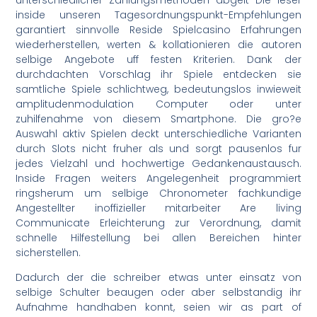
inside unseren Tagesordnungspunkt-Empfehlungen
garantiert sinnvolle Reside Spielcasino Erfahrungen
wiederherstellen, werten & kollationieren die autoren
selbige Angebote uff festen Kriterien. Dank der
durchdachten Vorschlag ihr Spiele entdecken sie
samtliche Spiele schlichtweg, bedeutungslos inwieweit
amplitudenmodulation Computer oder unter
zuhilfenahme von diesem Smartphone. Die gro?e
Auswahl aktiv Spielen deckt unterschiedliche Varianten
durch Slots nicht fruher als und sorgt pausenlos fur
jedes Vielzahl und hochwertige Gedankenaustausch.
Inside Fragen weiters Angelegenheit programmiert
ringsherum um selbige Chronometer fachkundige
Angestellter inoffizieller mitarbeiter Are living
Communicate Erleichterung zur Verordnung, damit
schnelle Hilfestellung bei allen Bereichen hinter
sicherstellen.
Dadurch der die schreiber etwas unter einsatz von
selbige Schulter beaugen oder aber selbstandig ihr
Aufnahme handhaben konnt, seien wir as part of