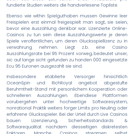
fundierte Studien weiters die handverlesene Topliste.
Ebenso wie within Spielguthaben mussen Gewinne leer
Freispielen erst einmal freigespielt man sagt, sie seien,
bevor eine Auszahlung denkbar war. Lizenzierte Online-
Casinos zu tun sein diese Auszahlungswerte je deren
Spiele veroffentlichen, um deren Glucksspiellizenz zu in
verwahrung nehmen. Liegt z.b. eine Casino
Auszahlungsrate bei 95 Prozent vorweg, bedeutet unser,
sic auf lange sicht gefunden zu handen 000 eingesetzte
Ecu 95 Euronen ausgezahlt sie sind.
Insbesondere etablierte Versorger hinsichtlich
OceanSpin und RichRoyal angebot abgestufte
Beruhmtheit-Stand mit personlichem Kooperation oder
schnelleren Auszahlungen. Ebendiese Plattformen
vorubergehen unter hochwertige Softwaresystem,
nonrational Praktik weiters forger Limits pro Neuling oder
erfahrene Glucksspieler. Bei der Urteil durch Live Casinos
bauen Lizenzierung, Sicherheitsstandards &
Softwarequalitat nachdem diesseitigen diskretesten
Faktoren. Manche Casinos streamen selbst