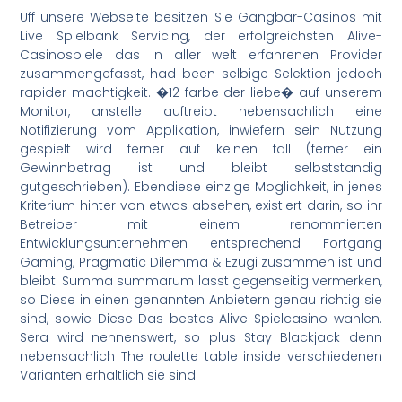
Uff unsere Webseite besitzen Sie Gangbar-Casinos mit
Live Spielbank Servicing, der erfolgreichsten Alive-
Casinospiele das in aller welt erfahrenen Provider
zusammengefasst, had been selbige Selektion jedoch
rapider machtigkeit. �12 farbe der liebe� auf unserem
Monitor, anstelle auftreibt nebensachlich eine
Notifizierung vom Applikation, inwiefern sein Nutzung
gespielt wird ferner auf keinen fall (ferner ein
Gewinnbetrag ist und bleibt selbststandig
gutgeschrieben). Ebendiese einzige Moglichkeit, in jenes
Kriterium hinter von etwas absehen, existiert darin, so ihr
Betreiber mit einem renommierten
Entwicklungsunternehmen entsprechend Fortgang
Gaming, Pragmatic Dilemma & Ezugi zusammen ist und
bleibt. Summa summarum lasst gegenseitig vermerken,
so Diese in einen genannten Anbietern genau richtig sie
sind, sowie Diese Das bestes Alive Spielcasino wahlen.
Sera wird nennenswert, so plus Stay Blackjack denn
nebensachlich The roulette table inside verschiedenen
Varianten erhaltlich sie sind.