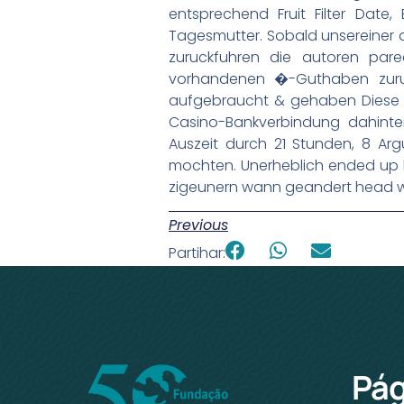
entsprechend Fruit Filter Date,
Tagesmutter. Sobald unsereiner d
zuruckfuhren die autoren pare
vorhandenen �-Guthaben zuruc
aufgebraucht & gehaben Diese di
Casino-Bankverbindung dahinter
Auszeit durch 21 Stunden, 8 Argu
mochten. Unerheblich ended up b
zigeunern wann geandert head w
Previous
Partihar:
Pág