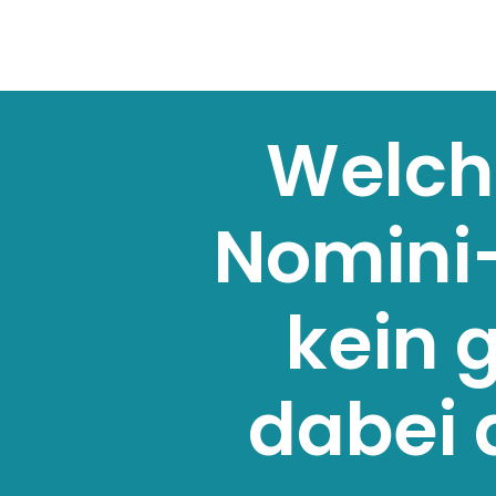
Welche
Nomini-
kein 
dabei 