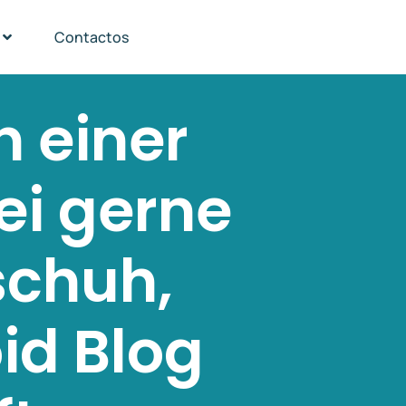
Contactos
n einer
ei gerne
schuh,
id Blog