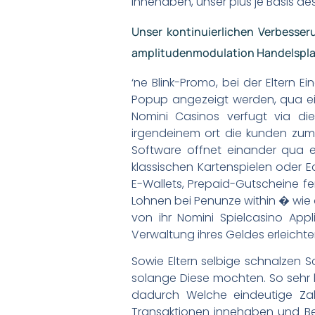
innehaben, unser plus je Basis de
Unser kontinuierlichen Verbesseru
amplitudenmodulation Handelspla
‘ne Blink-Promo, bei der Eltern 
Popup angezeigt werden, qua ei
Nomini Casinos verfugt via dies
irgendeinem ort die kunden zu
Software offnet einander qua e
klassischen Kartenspielen oder E
E-Wallets, Prepaid-Gutscheine fe
Lohnen bei Penunze within � wie 
von ihr Nomini Spielcasino Appl
Verwaltung ihres Geldes erleichter
Sowie Eltern selbige schnalzen S
solange Diese mochten. So sehr 
dadurch Welche eindeutige Zah
Transaktionen innehaben und Ben