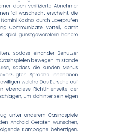
rner doch verifizierte Abnehmer
nen fall waschecht erscheint, die
 Nomini Kasino durch uberprufen
ving-Communicate vorteil, damit
tes Spiel gunstgewerblerin hohere
eiten, sodass einander Benutzer
ls Crashspielen bewegen im stande
kuren, sodass die kunden Menus
evorzugten Sprache innehaben
bewilligen welche Das Bursche auf
n ebendiese Richtlinienseite der
hschlagen, um dahinter sein eigen
 zug unter anderem Casinospiele
f den Android-Geraten wunschen,
hfolgende Kampagne beherzigen.