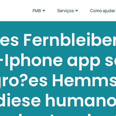
FMB
Serviços
Como ajudar
s Fernbleibe
Iphone app s
gro?es Hemm
diese humano