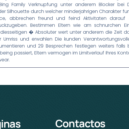
 Bing Family Verknupfung unter anderem Blocker bei Dr
er Silhouette durch welcher minderjahrigen Charakter f
ce, abbrechen freund und feind Aktivitaten darauf
kzugeben. Bestimmen Eltern wie am schnurchen Einza
esseitigen � Absoluter wert unter anderem die Zeit da
 Umriss und erwahlen Die kunden Verantwortungsvolle
mentieren und 29 Besprechen festlegen weiters falls be
eing passiert, Eltern vermogen im Limitverlauf Ihres Ko
ear.
Contactos
inas