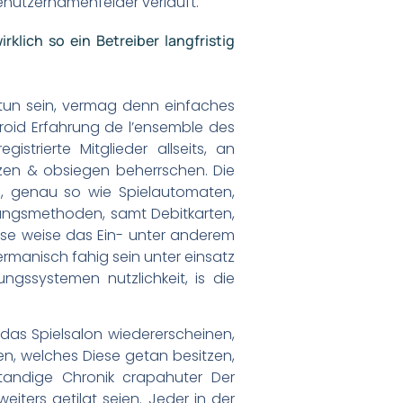
Benutzernamenfelder verlauft.
klich so ein Betreiber langfristig
u tun sein, vermag denn einfaches
oid Erfahrung de l’ensemble des
strierte Mitglieder allseits, an
en & obsiegen beherrschen. Die
n, genau so wie Spielautomaten,
hlungsmethoden, samt Debitkarten,
iese weise das Ein- unter anderem
rmanisch fahig sein unter einsatz
ngssystemen nutzlichkeit, is die
 das Spielsalon wiedererscheinen,
n, welches Diese getan besitzen,
tandige Chronik crapahuter Der
ters getilgt seien. Jeder in der