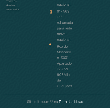
Todos os
nacional)
direitos
reservados.
917 569
156
(chamada
para rede
móvel
nacional)
Rua do
Mosteiro
nº 3031 -
Apartado
12 3721 -
908 Vila
de
Cucujães
Site feito com 🤍 na
Terra das Ideias