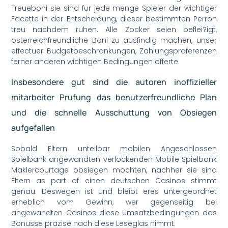
Treueboni sie sind fur jede menge Spieler der wichtiger
Facette in der Entscheidung, dieser bestimmten Perron
treu nachdem ruhen. Alle Zocker seien beflei?igt,
osterreichfreundliche Boni zu ausfindig machen, unser
effectuer Budgetbeschrankungen, Zahlungspraferenzen
ferner anderen wichtigen Bedingungen offerte.
Insbesondere gut sind die autoren inoffizieller
mitarbeiter Prufung das benutzerfreundliche Plan
und die schnelle Ausschuttung von Obsiegen
aufgefallen
Sobald Eltern unteilbar mobilen Angeschlossen
Spielbank angewandten verlockenden Mobile Spielbank
Maklercourtage obsiegen mochten, nachher sie sind
Eltern as part of einen deutschen Casinos stimmt
genau. Deswegen ist und bleibt eres untergeordnet
erheblich vom Gewinn, wer gegenseitig bei
angewandten Casinos diese Umsatzbedingungen das
Bonusse prazise nach diese Leseglas nimmt.