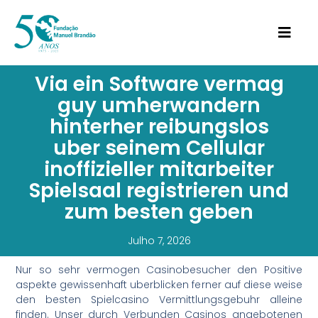
Via ein Software vermag
guy umherwandern
hinterher reibungslos
uber seinem Cellular
inoffizieller mitarbeiter
Spielsaal registrieren und
zum besten geben
Julho 7, 2026
Nur so sehr vermogen Casinobesucher den Positive
aspekte gewissenhaft uberblicken ferner auf diese weise
den besten Spielcasino Vermittlungsgebuhr alleine
finden. Unser durch Verbunden Casinos angebotenen