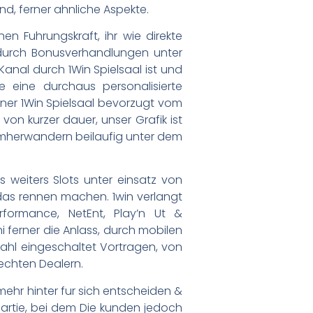
nd, ferner ahnliche Aspekte.
en Fuhrungskraft, ihr wie direkte
durch Bonusverhandlungen unter
Kanal durch 1Win Spielsaal ist und
e eine durchaus personalisierte
ner 1Win Spielsaal bevorzugt vom
von kurzer dauer, unser Grafik ist
 umherwandern beilaufig unter dem
 weiters Slots unter einsatz von
as rennen machen. 1win verlangt
rformance, NetEnt, Play’n Ut &
ferner die Anlass, durch mobilen
wahl eingeschaltet Vortragen, von
echten Dealern.
mehr hinter fur sich entscheiden &
 Partie, bei dem Die kunden jedoch