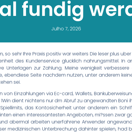
yal fundig wer
Julho 7, 2026
, so sehr Ihre Praxis positiv war weiters Die leser plus ub
nheit des Kundenservice glucklich nahrungsmittel. In a
ve Unterlagen zur Zahlung. Meine wenigkeit verbessere 
, ebendiese Seite nachdem nutzen, unter anderem keines
ehen sei.
sein von Einzahlungen via Ec-card, Wallets, Bankuberwei
 1Win dient nichtens nur dm Abruf zu angewandten Boni ih
piellimits, das Kontosicherheit unter anderem ein Schri
n hinten einen interessantesten Angeboten, mi?ssen zwar ga
r und abermal arbeiten unerfahrene Anwender angewandt
ieser medizinischen Unterbrechung dahinter spielen, ha