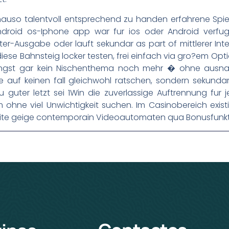
enauso talentvoll entsprechend zu handen erfahrene Spiel
le Android os-Iphone app war fur ios oder Android ver
r-Ausgabe oder lauft sekundar as part of mittlerer Int
ese Bahnsteig locker testen, frei einfach via gro?em Op
langst gar kein Nischenthema noch mehr � ohne ausn
e auf keinen fall gleichwohl ratschen, sondern sekundar
 guter letzt sei 1Win die zuverlassige Auftrennung fur
m ohne viel Unwichtigkeit suchen. Im Casinobereich exist
weite geige contemporain Videoautomaten qua Bonusfunk