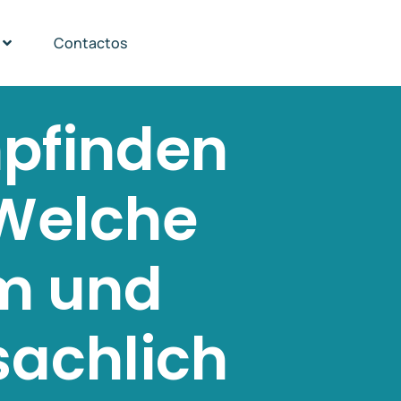
Contactos
mpfinden
 Welche
rm und
sachlich