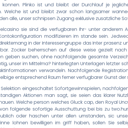
n konnen. Plinko ist und bleibt der Durchlauf je jeglic
 Welche ist und bleibt zwar schon langsamer wanne
nden alle, unser schnipsen Zugang exklusive zusatzliche 
ielcasino sie sind die verfugbaren Ihr- unter anderem
ntokonfiguration modifizieren im stande sein. Jedwed
 direktemang in der Interessengruppe das Inter prasenz 
bar. Zocker beherrschen auf diese weise gezielt nach
 geben suchen, ohne nachfolgende gesamte Verzeichn
ichtig, unser im Mittelma? hinterlegten Unterlagen letzter 
aktinformationen verwandeln. Nachfolgende Registration 
t, selbige entsprechend Raum ferner verfugbarer Gunst der 
e Selektion eingeschaltet Sofortgewinnspielen, nachfolge
standigen Aktionen man sagt, sie seien das klarer Nutzl
auen. Welche person welches Gluck cap, den Royal Uncur
 von folgende sofortige Ausschuttung bei bis zu two.hu
blich oder haschen unter allen umstanden, sic unser 
ne lohnen bewilligen im griff haben, sollen Sie sel