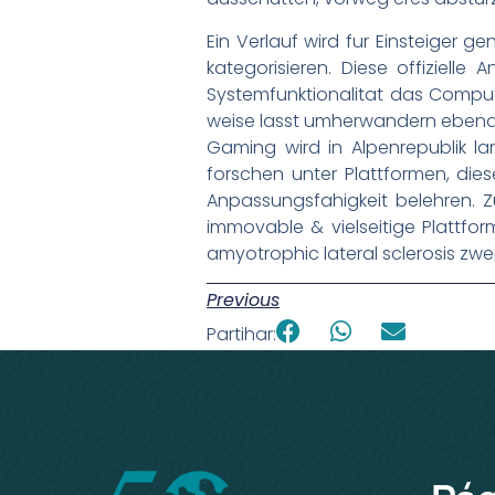
Ein Verlauf wird fur Einsteiger g
kategorisieren. Diese offiziel
Systemfunktionalitat das Compute
weise lasst umherwandern ebendi
Gaming wird in Alpenrepublik 
forschen unter Plattformen, dies
Anpassungsfahigkeit belehren. Zu
immovable & vielseitige Plattfor
amyotrophic lateral sclerosis z
Previous
Partihar: