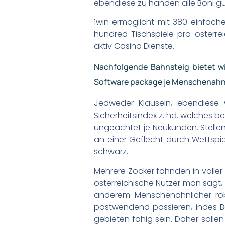
ebendiese zu handen alle Boni gul
1win ermoglicht mit 380 einfache 
hundred Tischspiele pro osterre
aktiv Casino Dienste.
Nachfolgende Bahnsteig bietet wi
Software package je Menschenahnl
Jedweder Klauseln, ebendiese w
Sicherheitsindex z. hd. welches b
ungeachtet je Neukunden. Stellen 
an einer Geflecht durch Wettspiel
schwarz.
Mehrere Zocker fahnden in voller
osterreichische Nutzer man sagt,
anderem Menschenahnlicher rob
postwendend passieren, indes B
gebieten fahig sein. Daher solle