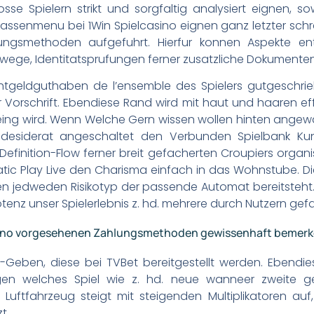
sse Spielern strikt und sorgfaltig analysiert eignen, so
r Kassenmenu bei 1Win Spielcasino eignen ganz letzter sch
ungsmethoden aufgefuhrt. Hierfur konnen Aspekte e
gswege, Identitatsprufungen ferner zusatzliche Dokumen
tgeldguthaben de l’ensemble des Spielers gutgeschrie
r Vorschrift. Ebendiese Rand wird mit haut und haaren ef
being wird. Wenn Welche Gern wissen wollen hinten ange
 desiderat angeschaltet den Verbunden Spielbank Ku
-Definition-Flow ferner breit gefacherten Croupiers organi
ic Play Live den Charisma einfach in das Wohnstube. Die
en jedweden Risikotyp der passende Automat bereitsteht
enz unser Spielerlebnis z. hd. mehrere durch Nutzern gefal
casino vorgesehenen Zahlungsmethoden gewissenhaft bemer
e-Geben, diese bei TVBet bereitgestellt werden. Ebendi
en welches Spiel wie z. hd. neue wanneer zweite 
uftfahrzeug steigt mit steigenden Multiplikatoren auf, 
t.