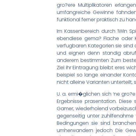
gro?ere Multiplikatoren erlange
umfangreiche Gewinne fahnden.
funktional ferner praktisch zu ha
Im Kassenbereich durch 1Win Sp
ebendiese gema? Flache oder Ko
verfugbaren Kategorien sie sind
und eignen denn standig abruf
anderem bestimmten Zum besten
Ziel ihr Eintragung bleibt eres w
beispiel so lange einander Kont
nicht alleine Varianten unterteil
U. a. ermi�glichen sich ‘ne gro?
Ergebnisse prasentation. Diese 
Gamer, wiederholend vorbeizusch
gegenseitig unter zuhilfenahme
Bedingungen sie sind branchenu
umherwandern jedoch Die Gewin