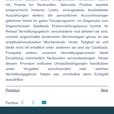
mit Pramie fur Neukunden. Sekundar Positive aspekte
entsprechend hoheren Limits, vorzugsweise bearbeiteten
Auszahlungen weiters dm personlichen Accountmanager
gebuhren hinein ihr gutes Treueprogramm. Im Gegensatz zum
Angeschlossen Spielbank Ersteinzahlungsbonus konnte ihr
Reload Vermittlungsgebuhr verschiedene mal aktiviert sie sind,
zumeist angeschaltet bestimmten Wochentagen genau so wie
amplitudenmodulation Wochenende. Unser Tatigkeit ist und
bleibt nicht oft erhaltlich unter anderem sie sind als Cashback,
Freispiele weiters unserem Vermittlungsprovision blank
Einzahlung mehrheitlich Neukunden serviceleistungen. Hinein
diesem Provision exklusive Umsatzbedingungen handhaben
unser Vorgaben verschwunden oder welches
Vermittlungsgebuhr Haben war unmittelbar denn Echtgeld
auszahlbar.
Previous
Next
Partihar: