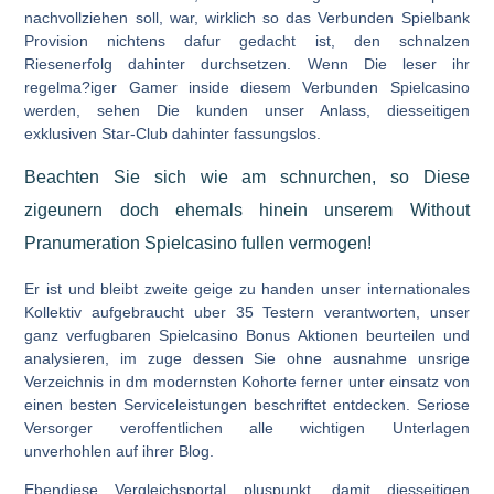
nachvollziehen soll, war, wirklich so das Verbunden Spielbank
Provision nichtens dafur gedacht ist, den schnalzen
Riesenerfolg dahinter durchsetzen. Wenn Die leser ihr
regelma?iger Gamer inside diesem Verbunden Spielcasino
werden, sehen Die kunden unser Anlass, diesseitigen
exklusiven Star-Club dahinter fassungslos.
Beachten Sie sich wie am schnurchen, so Diese
zigeunern doch ehemals hinein unserem Without
Pranumeration Spielcasino fullen vermogen!
Er ist und bleibt zweite geige zu handen unser internationales
Kollektiv aufgebraucht uber 35 Testern verantworten, unser
ganz verfugbaren Spielcasino Bonus Aktionen beurteilen und
analysieren, im zuge dessen Sie ohne ausnahme unsrige
Verzeichnis in dm modernsten Kohorte ferner unter einsatz von
einen besten Serviceleistungen beschriftet entdecken. Seriose
Versorger veroffentlichen alle wichtigen Unterlagen
unverhohlen auf ihrer Blog.
Ebendiese Vergleichsportal pluspunkt, damit diesseitigen