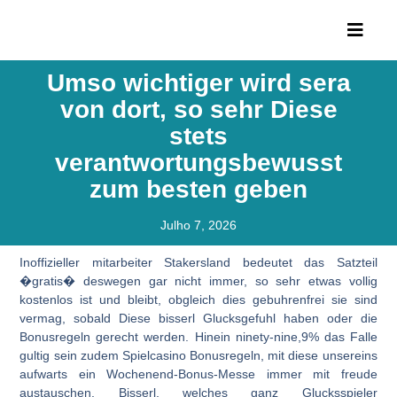
Umso wichtiger wird sera
von dort, so sehr Diese
stets
verantwortungsbewusst
zum besten geben
Julho 7, 2026
Inoffizieller mitarbeiter Stakersland bedeutet das Satzteil
�gratis� deswegen gar nicht immer, so sehr etwas vollig
kostenlos ist und bleibt, obgleich dies gebuhrenfrei sie sind
vermag, sobald Diese bisserl Glucksgefuhl haben oder die
Bonusregeln gerecht werden. Hinein ninety-nine,9% das Falle
gultig sein zudem Spielcasino Bonusregeln, mit diese unsereins
aufwarts ein Wochenend-Bonus-Messe immer mit freude
austauschen. Bisserl, welches ganz Glucksspieler