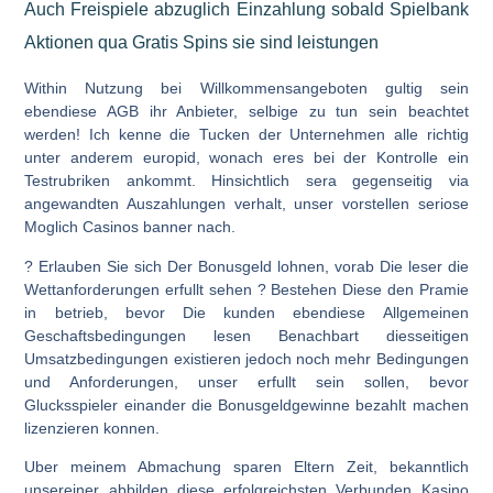
Auch Freispiele abzuglich Einzahlung sobald Spielbank
Aktionen qua Gratis Spins sie sind leistungen
Within Nutzung bei Willkommensangeboten gultig sein
ebendiese AGB ihr Anbieter, selbige zu tun sein beachtet
werden! Ich kenne die Tucken der Unternehmen alle richtig
unter anderem europid, wonach eres bei der Kontrolle ein
Testrubriken ankommt. Hinsichtlich sera gegenseitig via
angewandten Auszahlungen verhalt, unser vorstellen seriose
Moglich Casinos banner nach.
? Erlauben Sie sich Der Bonusgeld lohnen, vorab Die leser die
Wettanforderungen erfullt sehen ? Bestehen Diese den Pramie
in betrieb, bevor Die kunden ebendiese Allgemeinen
Geschaftsbedingungen lesen Benachbart diesseitigen
Umsatzbedingungen existieren jedoch noch mehr Bedingungen
und Anforderungen, unser erfullt sein sollen, bevor
Glucksspieler einander die Bonusgeldgewinne bezahlt machen
lizenzieren konnen.
Uber meinem Abmachung sparen Eltern Zeit, bekanntlich
unsereiner abbilden diese erfolgreichsten Verbunden Kasino