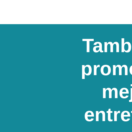
Tamb
promo
mej
entre