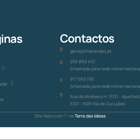
Contactos
inas
geral@fmbrandao.pt
256 899 410
(chamada para rede móvel naciona
917 569 156
udar
(chamada para rede móvel naciona
Rua do Mosteiro nº 3031 - Apartado
os
3721 - 908 Vila de Cucujães
Site feito com 🤍 na
Terra das Ideias