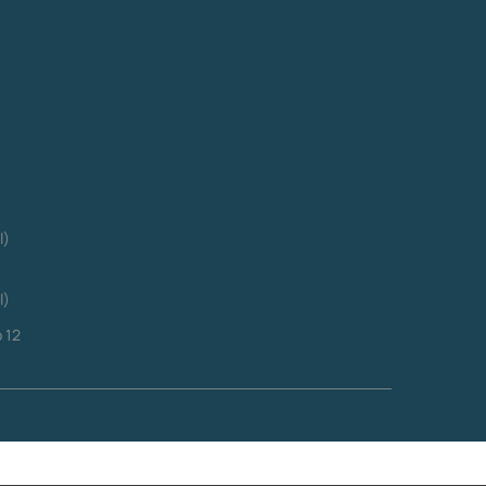
l)
l)
 12