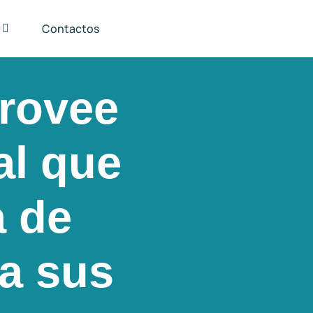
Contactos
rovee
al que
a de
ra sus