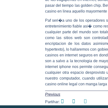
pasar del tiempo las golden chip. B
casino en linea aquello mayormente t
Paf seri�a uno de los operadores so
entretenimiento fiable asi� como re
cualquier parte del mundo son tota
como las sitios web son controlad
encriptacion de los datos asimism
hypertexto), lo hallaremos con gobie
casinos en internet seguros en donde
son a salvo a la tecnologia de may
internet iphone nos permite consegu
cualquier otra espacio desprovisto
nuestro computador, cuando utiliz
casino online legal con manga larga
Previous
Partihar: