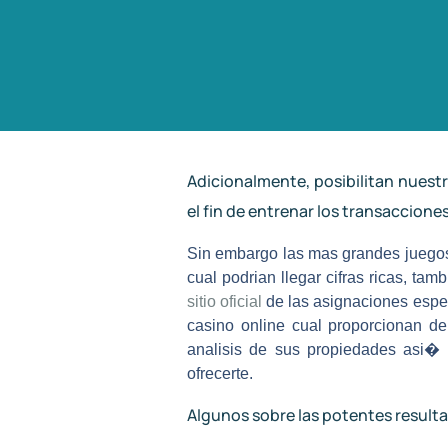
Adicionalmente, posibilitan nuest
el fin de entrenar los transaccione
Sin embargo las mas grandes juegos
cual podrian llegar cifras ricas, ta
sitio oficial
de las asignaciones espec
casino online cual proporcionan de
analisis de sus propiedades asi� 
ofrecerte.
Algunos sobre las potentes resulta