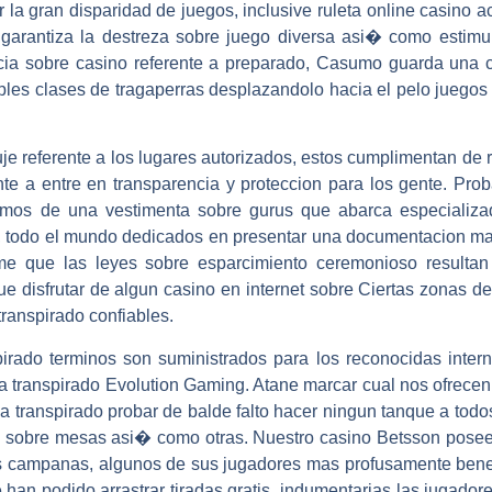
a gran disparidad de juegos, inclusive ruleta online casino ac
l garantiza la destreza sobre juego diversa asi� como estimul
icia sobre casino referente a preparado, Casumo guarda una
es clases de tragaperras desplazandolo hacia el pelo juegos d
e referente a los lugares autorizados, estos cumplimentan de r
nte a entre en transparencia y proteccion para los gente. Pr
emos de una vestimenta sobre gurus que abarca especializad
s, todo el mundo dedicados en presentar una documentacion 
e que las leyes sobre esparcimiento ceremonioso resultan
ue disfrutar de algun casino en internet sobre Ciertas zonas 
transpirado confiables.
rado terminos son suministrados para los reconocidas inter
 transpirado Evolution Gaming. Atane marcar cual nos ofrecen,
 ha transpirado probar de balde falto hacer ningun tanque a tod
gos sobre mesas asi� como otras. Nuestro casino Betsson pose
les campanas, algunos de sus jugadores mas profusamente bene
 han podido arrastrar tiradas gratis, indumentarias las jugador