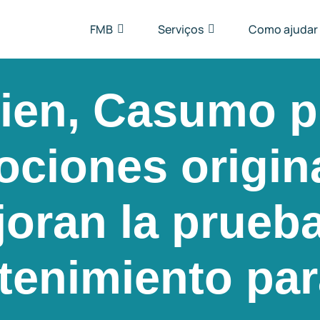
FMB
Serviços
Como ajudar
ien, Casumo p
ciones origin
oran la prueb
tenimiento pa