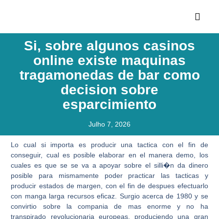
Si, sobre algunos casinos
online existe maquinas
tragamonedas de bar como
decision sobre
esparcimiento
Julho 7, 2026
Lo cual si importa es producir una tactica con el fin de
conseguir, cual es posible elaborar en el manera demo, los
cuales es que se se va a apoyar sobre el silli�n da dinero
posible para mismamente poder practicar las tacticas y
producir estados de margen, con el fin de despues efectuarlo
con manga larga recursos eficaz. Surgio acerca de 1980 y se
convirtio sobre la compania de mas enorme y no ha
transpirado revolucionaria europeas, produciendo una gran