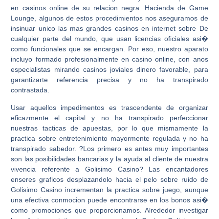
en casinos online de su relacion negra. Hacienda de Game
Lounge, algunos de estos procedimientos nos aseguramos de
insinuar unico las mas grandes casinos en internet sobre De
cualquier parte del mundo, que usan licencias oficiales asi�
como funcionales que se encargan. Por eso, nuestro aparato
incluyo formado profesionalmente en casino online, con anos
especialistas mirando casinos joviales dinero favorable, para
garantizarte referencia precisa y no ha transpirado
contrastada.
Usar aquellos impedimentos es trascendente de organizar
eficazmente el capital y no ha transpirado perfeccionar
nuestras tacticas de apuestas, por lo que mismamente la
practica sobre entretenimiento mayormente regulada y no ha
transpirado sabedor. ?Los primero es antes muy importantes
son las posibilidades bancarias y la ayuda al cliente de nuestra
vivencia referente a Golisimo Casino? Las encantadores
enseres graficos desplazandolo hacia el pelo sobre ruido de
Golisimo Casino incrementan la practica sobre juego, aunque
una efectiva conmocion puede encontrarse en los bonos asi�
como promociones que proporcionamos. Alrededor investigar