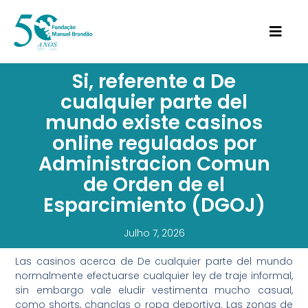
Si, referente a De
cualquier parte del
mundo existe casinos
online regulados por
Administracion Comun
de Orden de el
Esparcimiento (DGOJ)
Julho 7, 2026
Las casinos acerca de De cualquier parte del mundo
normalmente efectuarse cualquier ley de traje informal,
sin embargo vale eludir vestimenta mucho casual,
como shorts, chanclas o ropa deportiva. Las zonas de