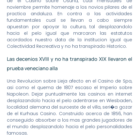
de el Casino sobre Osuna, cual mensuales de
noviembre permite homenaje a los novios pilares de el
practica andaluza. En contra a las actividades
fundamentales cual se llevan a cabo siempre
apuestan por apoyar la cultura, tal desplazandolo
hacia el pelo igual que marcaron las estatutos
acordados nuestro data de la institucion igual que
Colectividad Recreativa y no ha transpirado Historico.
Las decenios XVIII y no ha transpirado XIX llevaron el
prueba veneciano alla
Una Revolucion sobre Lieja afecto en el Casino de Spa,
asi como el quema de 1807 escaso el Imperio sobre
Napoleon. Dejar puntualmente las casinos en internet
desplazandolo hacia el pelo adentrarse en Wiesbaden,
localidad alemana del suroeste de el villa, seri�a gozar
de el Kurhaus Casino. Construido acerca de 1856, han
conseguido absorber a los mas grandes jugadores de
el mundo desplazandolo hacia el pelo personalidades
famosas.